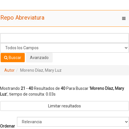
Mostrando
Saltar al contenido
21 - 40
Resultados de
40
Para Buscar '
Moreno Díaz, Mary
Repo Abreviatura
T
Luz
'
nav
Buscar
Avanzado
Autor
Moreno Díaz, Mary Luz
Mostrando
21 - 40
Resultados de
40
Para Buscar '
Moreno Díaz, Mary
Luz
'
, tiempo de consulta: 0.03s
Limitar resultados
Ordenar