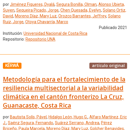
por
Jiménez Figueres, Dyalá
,
Segura Bonilla, Olman
,
Alonso Ubieta,
Suyen
,
Sequeira Picado, Jorge
,
Chen Quesada, Evelyn
,
Solano Ortiz,
David
,
Moreno Díaz, Mary Luz
,
Orozco Barrantes, Jeffrey
,
Solano
Ruiz, Jorge
,
Otoya Chavarría, Marco
Publicado 2021
Institución:
Universidad Nacional de Costa Rica
Repositorio:
Repositorio UNA
artículo original
KÉRWÁ
Metodología para el fortalecimiento de la
resiliencia multisectorial a la variabilidad
climática en el cantón fronterizo La Cruz,
Guanacaste, Costa Rica
por
Bautista Solís, Pável
,
Hidalgo León, Hugo G.
,
Alfaro Martínez, Eric
J.
,
Saénz Segura, Fernando
,
Suárez Serrano, Andrea
,
Pérez
Briceño, Paula Marcela
,
Moreno Díaz, Mary Luz
,
Golcher Benavides,