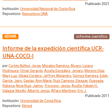
Publicado 2021
Institución:
Universidad Nacional de Costa Rica
Repositorio:
Repositorio UNA
informe científico
KÉRWÁ
Informe de la expedición científica UCR-
UNA-COCO-I
por
Cortés Núñez, Jorge
,
Morales Ramírez, Álvaro
,
Lizano
Rodríguez, Omar Gerardo
,
Acuña González, Jenaro
,
Moreno Díaz,
Mary Luz
,
Sibaja Cordero, Jeffrey Alejandro
,
Gómez Ramírez, Eddy
,
García, Jairo
,
Gavlas, Ann Marie
,
Ruiz Campos, Eleazar
,
Quesada,
Rebeca
,
Nivia Ruiz, Jaime
,
Troncoso, Jesús
,
Acuña, Fabián H.
,
Salazar Murillo, Alberto Jesús
,
Alfaro Martínez, Eric J.
Publicado 2011
Institución:
Universidad de Costa Rica
Repositorio:
Kérwá