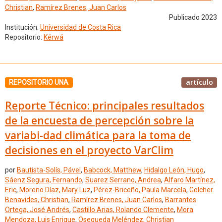
Christian
,
Ramírez Brenes, Juan Carlos
Publicado 2023
Institución:
Universidad de Costa Rica
Repositorio:
Kérwá
artículo
REPOSITORIO UNA
Reporte Técnico: principales resultados
de la encuesta de percepción sobre la
variabi-dad climática para la toma de
decisiones en el proyecto VarClim
por
Bautista-Solís, Pável
,
Babcock, Matthew
,
Hidalgo León, Hugo
,
Sáenz Segura, Fernando
,
Suarez Serrano, Andrea
,
Alfaro Martínez,
Eric
,
Moreno Díaz, Mary Luz
,
Pérez-Briceño, Paula Marcela
,
Golcher
Benavides, Christian
,
Ramírez Brenes, Juan Carlos
,
Barrantes
Ortega, José Andrés
,
Castillo Arias, Rolando Clemente
,
Mora
Mendoza, Luis Enrique
,
Osegueda Meléndez, Christian