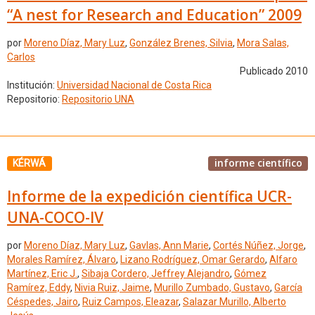
“A nest for Research and Education” 2009
por
Moreno Díaz, Mary Luz
,
González Brenes, Silvia
,
Mora Salas,
Carlos
Publicado 2010
Institución:
Universidad Nacional de Costa Rica
Repositorio:
Repositorio UNA
informe científico
KÉRWÁ
Informe de la expedición científica UCR-
UNA-COCO-IV
por
Moreno Díaz, Mary Luz
,
Gavlas, Ann Marie
,
Cortés Núñez, Jorge
,
Morales Ramírez, Álvaro
,
Lizano Rodríguez, Omar Gerardo
,
Alfaro
Martínez, Eric J.
,
Sibaja Cordero, Jeffrey Alejandro
,
Gómez
Ramírez, Eddy
,
Nivia Ruiz, Jaime
,
Murillo Zumbado, Gustavo
,
García
Céspedes, Jairo
,
Ruiz Campos, Eleazar
,
Salazar Murillo, Alberto