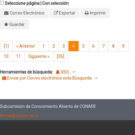
Seleccione página | Con selección:
Correo Electrónico
Exportar
Imprimir
Guardar
[1]
«
Anterior
1
2
3
4
5
6
7
8
9
10
11
Siguiente
»
[26]
Herramientas de búsqueda:
RSS
—
Enviar por Correo electrónico esta Búsqueda
—
Subcomisión de Conocimiento Abierto de CONARE
kimuk@conare.ac.cr