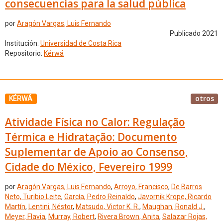
consecuencias para la salud pública
por
Aragón Vargas, Luis Fernando
Publicado 2021
Institución:
Universidad de Costa Rica
Repositorio:
Kérwá
otros
KÉRWÁ
Atividade Física no Calor: Regulação
Térmica e Hidratação: Documento
Suplementar de Apoio ao Consenso,
Cidade do México, Fevereiro 1999
por
Aragón Vargas, Luis Fernando
,
Arroyo, Francisco
,
De Barros
Neto, Turibio Leite
,
García, Pedro Reinaldo
,
Javornik Krope, Ricardo
Martín
,
Lentini, Néstor
,
Matsudo, Victor K. R.
,
Maughan, Ronald J.
,
Meyer, Flavia
,
Murray, Robert
,
Rivera Brown, Anita
,
Salazar Rojas,