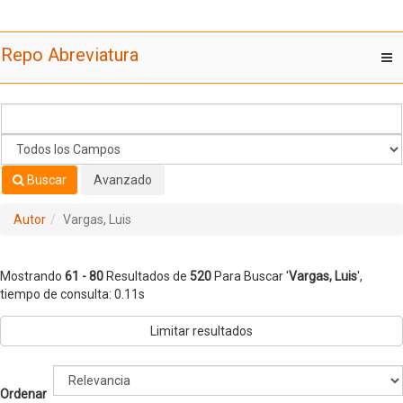
Mostrando
Saltar al contenido
61 - 80
Resultados de
520
Para Buscar '
Vargas, Luis
'
Repo Abreviatura
T
nav
Buscar
Avanzado
Autor
Vargas, Luis
Mostrando
61 - 80
Resultados de
520
Para Buscar '
Vargas, Luis
'
,
tiempo de consulta: 0.11s
Limitar resultados
Ordenar