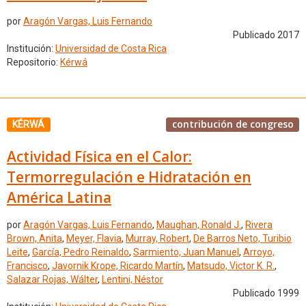
por
Aragón Vargas, Luis Fernando
Publicado 2017
Institución:
Universidad de Costa Rica
Repositorio:
Kérwá
contribución de congreso
KÉRWÁ
Actividad Física en el Calor:
Termorregulación e Hidratación en
América Latina
por
Aragón Vargas, Luis Fernando
,
Maughan, Ronald J.
,
Rivera
Brown, Anita
,
Meyer, Flavia
,
Murray, Robert
,
De Barros Neto, Turibio
Leite
,
García, Pedro Reinaldo
,
Sarmiento, Juan Manuel
,
Arroyo,
Francisco
,
Javornik Krope, Ricardo Martín
,
Matsudo, Victor K. R.
,
Salazar Rojas, Wálter
,
Lentini, Néstor
Publicado 1999