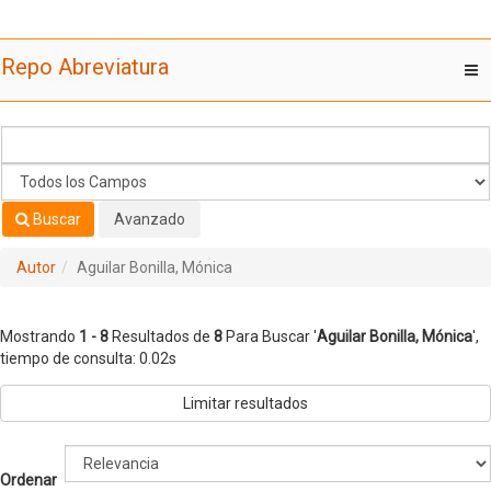
Mostrando
Saltar al contenido
1 - 8
Resultados de
8
Para Buscar '
Aguilar Bonilla, Mónica
'
Repo Abreviatura
T
nav
Buscar
Avanzado
Autor
Aguilar Bonilla, Mónica
Mostrando
1 - 8
Resultados de
8
Para Buscar '
Aguilar Bonilla, Mónica
'
,
tiempo de consulta: 0.02s
Limitar resultados
Ordenar