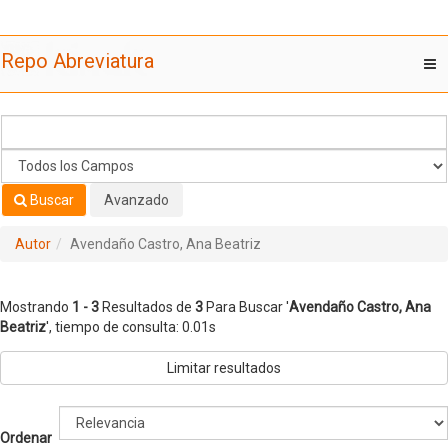
Mostrando
Saltar al contenido
1 - 3
Resultados de
3
Para Buscar '
Avendaño Castro, Ana
Repo Abreviatura
T
Beatriz
'
nav
Buscar
Avanzado
Autor
Avendaño Castro, Ana Beatriz
Mostrando
1 - 3
Resultados de
3
Para Buscar '
Avendaño Castro, Ana
Beatriz
'
, tiempo de consulta: 0.01s
Limitar resultados
Ordenar