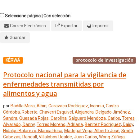
Seleccione página | Con selección:
Correo Electrónico
Exportar
Imprimir
Guardar
protocolo de investigación
KÉRWÁ
Protocolo nacional para la vigilancia de
enfermedades transmitidas por
alimentos y agua
por
Badilla Mora, Albin
,
Caravaca Rodríguez, Ivannia
,
Castro
Córdoba, Roberto
,
Chaverri Esquivel, Alejandra
,
Delgado Jiménez,
Sandra
,
Quesada Rojas, Carolina
,
Salguero Mendoza, Carlos
,
Torres
Alvarado, Danny
,
Torres Moreno, Adriana
,
Benitez Rodríguez, Daisy
,
Hidalgo Balarezo, Blanca Rosa
,
Madrigal Vega, Alberto José
,
Smith
Cabezas, Randall
,
Villalobos Ugalde, Juan Carlos
,
Wong Zúñiga,