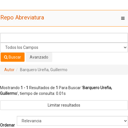
Mostrando
Saltar al contenido
1 - 1
Resultados de
1
Para Buscar '
Barquero Ureña,
Repo Abreviatura
T
Guillermo
'
nav
Buscar
Avanzado
Autor
Barquero Ureña, Guillermo
Mostrando
1 - 1
Resultados de
1
Para Buscar '
Barquero Ureña,
Guillermo
'
, tiempo de consulta: 0.01s
Limitar resultados
Ordenar