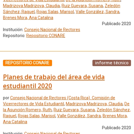
Madrizova Madrizova, Claudia
,
Ruiz Guevara, Susana
,
Zeledón
Sánchez, Raquel
,
Rojas Salas, Marisol
,
Valle González, Sandra
,
Brenes Mora, Ana Catalina
Publicado 2020
Institución:
Consejo Nacional de Rectores
Repositorio:
Repositorio CONARE
informe técnico
REPOSITORIO CONARE
Planes de trabajo del área de vida
estudiantil 2020
por
Consejo Nacional de Rectores (Costa Rica). Comisión de
Vicerrectores de Vida Estudiantil
,
Madrizova Madrizova, Claudia
,
De
la Asunción Romero, Ruth
,
Ruiz Guevara, Susana
,
Zeledón Sánchez,
Raquel
,
Rojas Salas, Marisol
,
Valle González, Sandra
,
Brenes Mora,
Ana Catalina
Publicado 2020
Institución:
Consejo Nacional de Rectores