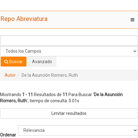
Mostrando
Saltar al contenido
1 - 11
Resultados de
11
Para Buscar '
De la Asunción
Repo Abreviatura
T
Romero, Ruth
'
nav
Buscar
Avanzado
Autor
De la Asunción Romero, Ruth
Mostrando
1 - 11
Resultados de
11
Para Buscar '
De la Asunción
Romero, Ruth
'
, tiempo de consulta: 0.01s
Limitar resultados
Ordenar