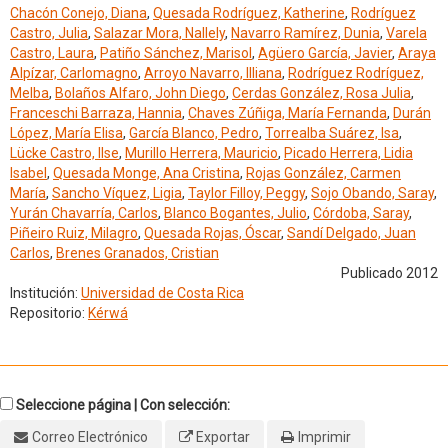
Chacón Conejo, Diana
,
Quesada Rodríguez, Katherine
,
Rodríguez
Castro, Julia
,
Salazar Mora, Nallely
,
Navarro Ramírez, Dunia
,
Varela
Castro, Laura
,
Patiño Sánchez, Marisol
,
Agüero García, Javier
,
Araya
Alpízar, Carlomagno
,
Arroyo Navarro, Illiana
,
Rodríguez Rodríguez,
Melba
,
Bolaños Alfaro, John Diego
,
Cerdas González, Rosa Julia
,
Franceschi Barraza, Hannia
,
Chaves Zúñiga, María Fernanda
,
Durán
López, María Elisa
,
García Blanco, Pedro
,
Torrealba Suárez, Isa
,
Lücke Castro, Ilse
,
Murillo Herrera, Mauricio
,
Picado Herrera, Lidia
Isabel
,
Quesada Monge, Ana Cristina
,
Rojas González, Carmen
María
,
Sancho Víquez, Ligia
,
Taylor Filloy, Peggy
,
Sojo Obando, Saray
,
Yurán Chavarría, Carlos
,
Blanco Bogantes, Julio
,
Córdoba, Saray
,
Piñeiro Ruiz, Milagro
,
Quesada Rojas, Óscar
,
Sandí Delgado, Juan
Carlos
,
Brenes Granados, Cristian
Publicado 2012
Institución:
Universidad de Costa Rica
Repositorio:
Kérwá
Seleccione página | Con selección:
Correo Electrónico
Exportar
Imprimir