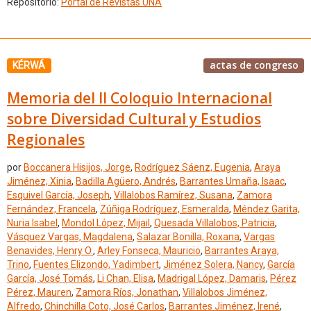
Repositorio:
Portal de Revistas UNA
actas de congreso
KÉRWÁ
Memoria del II Coloquio Internacional
sobre Diversidad Cultural y Estudios
Regionales
por
Boccanera Hisijos, Jorge
,
Rodríguez Sáenz, Eugenia
,
Araya
Jiménez, Xinia
,
Badilla Agüero, Andrés
,
Barrantes Umaña, Isaac
,
Esquivel García, Joseph
,
Villalobos Ramírez, Susana
,
Zamora
Fernández, Francela
,
Zúñiga Rodríguez, Esmeralda
,
Méndez Garita,
Nuria Isabel
,
Mondol López, Mijail
,
Quesada Villalobos, Patricia
,
Vásquez Vargas, Magdalena
,
Salazar Bonilla, Roxana
,
Vargas
Benavides, Henry O.
,
Arley Fonseca, Mauricio
,
Barrantes Araya,
Trino
,
Fuentes Elizondo, Yadimbert
,
Jiménez Solera, Nancy
,
García
García, José Tomás
,
Li Chan, Elisa
,
Madrigal López, Damaris
,
Pérez
Pérez, Mauren
,
Zamora Ríos, Jonathan
,
Villalobos Jiménez,
Alfredo
,
Chinchilla Coto, José Carlos
,
Barrantes Jiménez, Irené
,