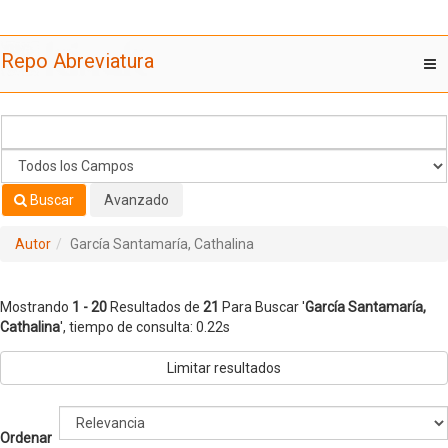
Mostrando
Saltar al contenido
1 - 20
Resultados de
21
Para Buscar '
García Santamaría,
Repo Abreviatura
T
Cathalina
'
nav
Buscar
Avanzado
Autor
García Santamaría, Cathalina
Mostrando
1 - 20
Resultados de
21
Para Buscar '
García Santamaría,
Cathalina
'
, tiempo de consulta: 0.22s
Limitar resultados
Ordenar