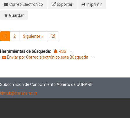
Correo Electrónico
Exportar
Imprimir
Guardar
1
2
Siguiente
»
[2]
Herramientas de búsqueda:
RSS
—
Enviar por Correo electrónico esta Búsqueda
—
Subcomisión de Conocimiento Abierto de CONARE
kimuk@conare.ac.cr