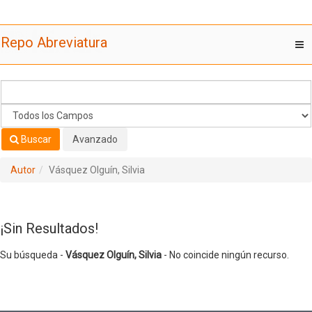
Su búsqueda -
Saltar al contenido
Vásquez Olguín, Silvia
- No coincide ningún recurso.
Repo Abreviatura
T
nav
Buscar
Avanzado
Autor
Vásquez Olguín, Silvia
¡Sin Resultados!
Su búsqueda -
Vásquez Olguín, Silvia
- No coincide ningún recurso.