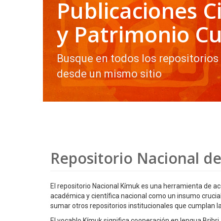
Publicaciones Ci
y Patrimonio Cu
Busque en todos los repositorios
desde un mismo sitio
Repositorio Nacional de
El repositorio Nacional Kímuk es una herramienta de ac
académica y científica nacional como un insumo crucial pa
sumar otros repositorios institucionales que cumplan la
El vocablo Kímuk significa cooperación en lengua Bribr