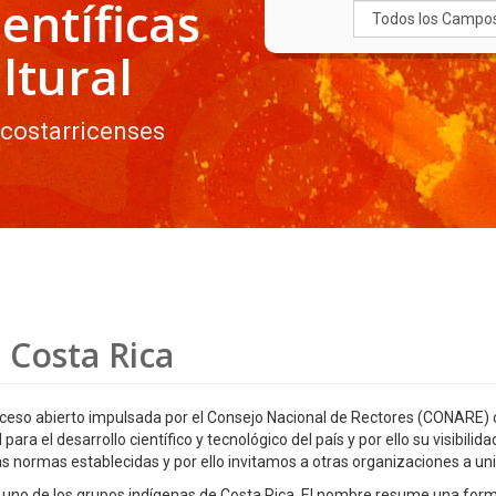
entíficas
ltural
 costarricenses
 Costa Rica
ceso abierto impulsada por el Consejo Nacional de Rectores (CONARE) c
ra el desarrollo científico y tecnológico del país y por ello su visibilid
s normas establecidas y por ello invitamos a otras organizaciones a uni
i, uno de los grupos indígenas de Costa Rica. El nombre resume una form