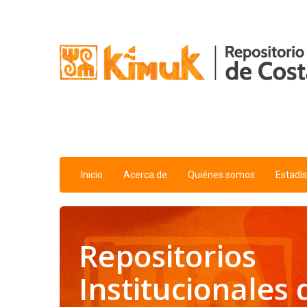
Saltar al contenido
Inicio
Acerca de
Quiénes somos
Estadís
Repositorios
Institucionales 