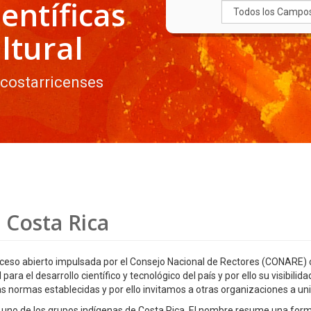
entíficas
ltural
 costarricenses
 Costa Rica
ceso abierto impulsada por el Consejo Nacional de Rectores (CONARE) c
ra el desarrollo científico y tecnológico del país y por ello su visibilid
s normas establecidas y por ello invitamos a otras organizaciones a uni
i, uno de los grupos indígenas de Costa Rica. El nombre resume una form