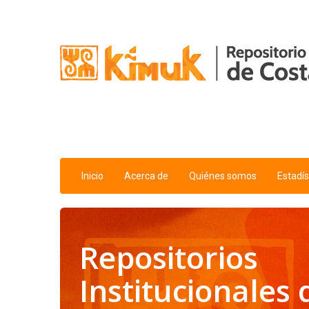
Saltar al contenido
Inicio
Acerca de
Quiénes somos
Estadís
Repositorios
Institucionales 