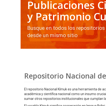
Publicaciones Ci
y Patrimonio Cu
Busque en todos los repositorios
desde un mismo sitio
Repositorio Nacional de
El repositorio Nacional Kímuk es una herramienta de ac
académica y científica nacional como un insumo crucial pa
sumar otros repositorios institucionales que cumplan la
El vocablo Kímuk significa cooperación en lengua Bribr