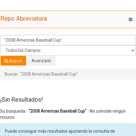
Su búsqueda -
Saltar al contenido
"2008 Americas Baseball Cup"
- No coincide ningún
Repo Abreviatura
T
recurso.
nav
Buscar
Avanzado
Buscar: "2008 Americas Baseball Cup"
¡Sin Resultados!
Su búsqueda -
"2008 Americas Baseball Cup"
- No coincide ningún
recurso.
Puede conseguir más resultados ajustando la consulta de