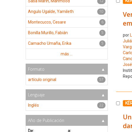
12
Selecc
KÉ
Sasa Marín, Mahmood
10
Angulo Ugalde, Yamileth
Ven
em
6
Montecucco, Cesare
5
Bonilla Murillo, Fabián
por
L
Juli
5
Camacho Umaña, Erika
Varg
Carl
más ...
Cano
José
Formato
Insti
Repo
57
artículo original
Lenguaje
Selecc
KÉ
22
Inglés
Unr
Año de Publicación
da
De:
a: