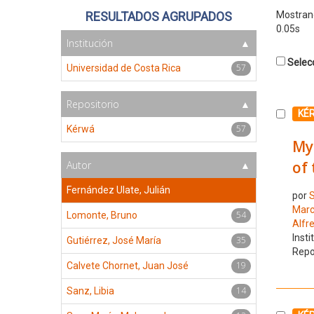
RESULTADOS AGRUPADOS
Mostra
0.05s
Institución
Selecc
57
Universidad de Costa Rica
Repositorio
Selecc
KÉ
57
Kérwá
My
of 
Autor
Fernández Ulate, Julián
por
S
Mar
54
Lomonte, Bruno
Alfr
Insti
35
Gutiérrez, José María
Repo
19
Calvete Chornet, Juan José
14
Sanz, Libia