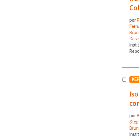
Co
por
P
Fern
Brun
Galvi
Insti
Repo
Selecc
KÉ
Is
co
por
B
Step
Brun
Insti