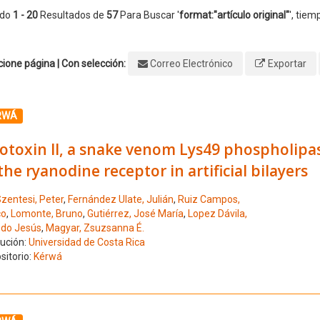
ndo
1 - 20
Resultados de
57
Para Buscar '
format:"artículo original"
'
, tiem
ione página | Con selección:
Correo Electrónico
Exportar
ione el número de resultado 1
RWÁ
otoxin II, a snake venom Lys49 phospholipa
the ryanodine receptor in artificial bilayers
zentesi, Peter
,
Fernández Ulate, Julián
,
Ruiz Campos,
co
,
Lomonte, Bruno
,
Gutiérrez, José María
,
Lopez Dávila,
edo Jesús
,
Magyar, Zsuzsanna É.
tución:
Universidad de Costa Rica
sitorio:
Kérwá