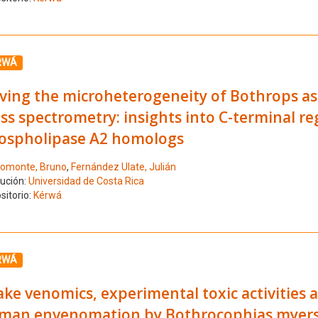
ione el número de resultado 8
RWÁ
lving the microheterogeneity of Bothrops as
s spectrometry: insights into C-terminal reg
ospholipase A2 homologs
omonte, Bruno
,
Fernández Ulate, Julián
tución:
Universidad de Costa Rica
sitorio:
Kérwá
ione el número de resultado 9
RWÁ
ke venomics, experimental toxic activities an
man envenomation by Bothrocophias myersi 