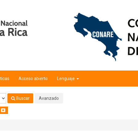
l"
'
ticas
Acceso abierto
Lenguaje
Buscar
Avanzado