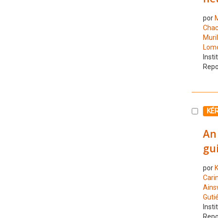
por
M
Chac
Muril
Lomo
Insti
Repo
Selecc
KÉ
An 
gui
por
K
Cari
Ains
Guti
Insti
Repo