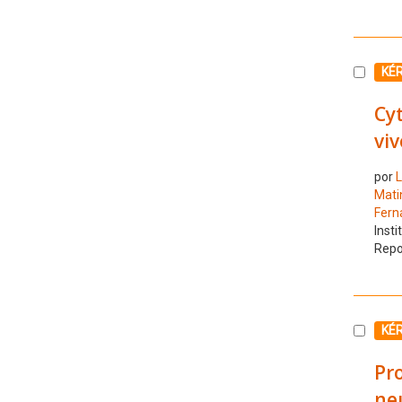
Selecc
KÉ
Cy
viv
por
L
Mati
Fern
Insti
Repo
Selecc
KÉ
Pro
ne