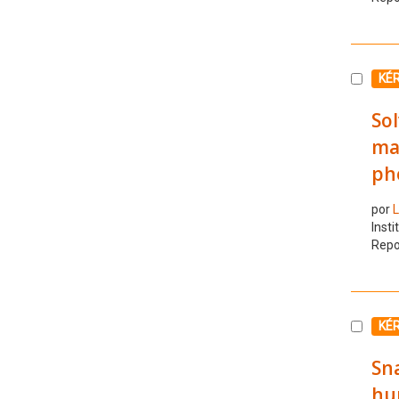
Selecc
KÉ
So
mas
ph
por
L
Insti
Repo
Selecc
KÉ
Sna
hu