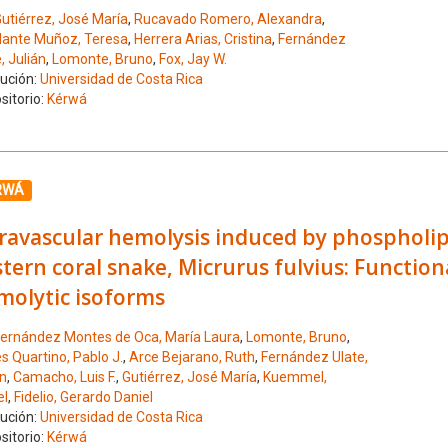
utiérrez, José María
,
Rucavado Romero, Alexandra
,
lante Muñoz, Teresa
,
Herrera Arias, Cristina
,
Fernández
, Julián
,
Lomonte, Bruno
,
Fox, Jay W.
tución:
Universidad de Costa Rica
sitorio:
Kérwá
ione el número de resultado 4
RWÁ
travascular hemolysis induced by phospholi
tern coral snake, Micrurus fulvius: Function
molytic isoforms
ernández Montes de Oca, María Laura
,
Lomonte, Bruno
,
s Quartino, Pablo J.
,
Arce Bejarano, Ruth
,
Fernández Ulate,
án
,
Camacho, Luis F.
,
Gutiérrez, José María
,
Kuemmel,
el
,
Fidelio, Gerardo Daniel
tución:
Universidad de Costa Rica
sitorio:
Kérwá