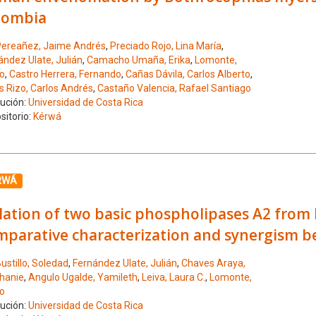
lombia
ereañez, Jaime Andrés
,
Preciado Rojo, Lina María
,
ández Ulate, Julián
,
Camacho Umaña, Erika
,
Lomonte,
o
,
Castro Herrera, Fernando
,
Cañas Dávila, Carlos Alberto
,
s Rizo, Carlos Andrés
,
Castaño Valencia, Rafael Santiago
tución:
Universidad de Costa Rica
sitorio:
Kérwá
ione el número de resultado 10
RWÁ
olation of two basic phospholipases A2 fro
mparative characterization and synergism b
ustillo, Soledad
,
Fernández Ulate, Julián
,
Chaves Araya,
hanie
,
Angulo Ugalde, Yamileth
,
Leiva, Laura C.
,
Lomonte,
o
tución:
Universidad de Costa Rica