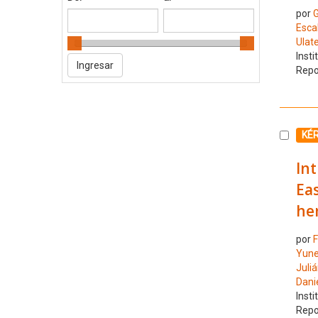
por
G
Esca
Ulate
Insti
Repo
Selecc
KÉ
In
Eas
he
por
F
Yune
Juli
Dani
Insti
Repo