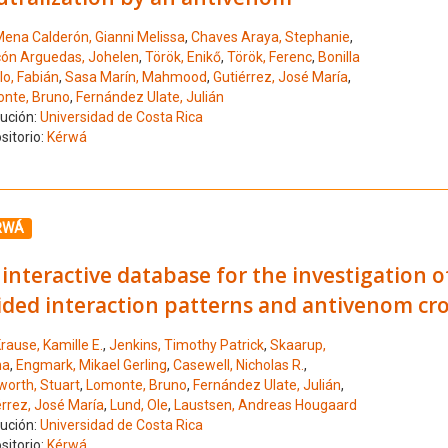
ena Calderón, Gianni Melissa
,
Chaves Araya, Stephanie
,
ón Arguedas, Johelen
,
Török, Enikő
,
Török, Ferenc
,
Bonilla
lo, Fabián
,
Sasa Marín, Mahmood
,
Gutiérrez, José María
,
nte, Bruno
,
Fernández Ulate, Julián
tución:
Universidad de Costa Rica
sitorio:
Kérwá
ione el número de resultado 7
RWÁ
interactive database for the investigation 
ded interaction patterns and antivenom cros
rause, Kamille E.
,
Jenkins, Timothy Patrick
,
Skaarup,
na
,
Engmark, Mikael Gerling
,
Casewell, Nicholas R.
,
worth, Stuart
,
Lomonte, Bruno
,
Fernández Ulate, Julián
,
érrez, José María
,
Lund, Ole
,
Laustsen, Andreas Hougaard
tución:
Universidad de Costa Rica
sitorio:
Kérwá