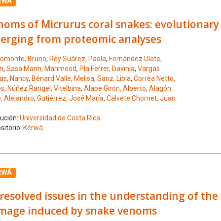
ione el número de resultado 2
RWÁ
oms of Micrurus coral snakes: evolutionary
erging from proteomic analyses
omonte, Bruno
,
Rey Suárez, Paola
,
Fernández Ulate,
án
,
Sasa Marín, Mahmood
,
Pla Ferrer, Davinia
,
Vargas
as, Nancy
,
Bénard Valle, Melisa
,
Sanz, Libia
,
Corrêa Netto,
os
,
Núñez Rangel, Vitelbina
,
Alape Girón, Alberto
,
Alagón
, Alejandro
,
Gutiérrez, José María
,
Calvete Chornet, Juan
tución:
Universidad de Costa Rica
sitorio:
Kérwá
ione el número de resultado 3
RWÁ
esolved issues in the understanding of the 
mage induced by snake venoms