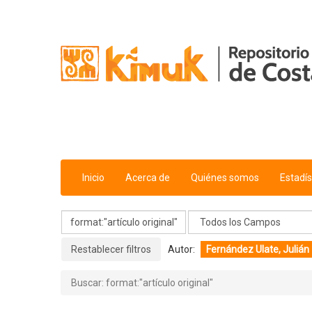
Mostrando
Saltar al contenido
1 - 20
Resultados de
57
Para Buscar '
format:"artículo origina
Inicio
Acerca de
Quiénes somos
Estadís
Restablecer filtros
Autor:
Fernández Ulate, Julián
Buscar: format:"artículo original"