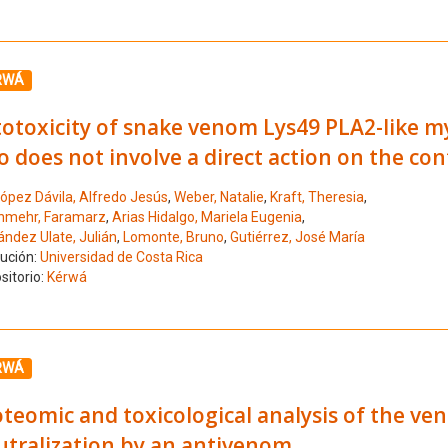
ione el número de resultado 5
RWÁ
totoxicity of snake venom Lys49 PLA2-like m
o does not involve a direct action on the co
ópez Dávila, Alfredo Jesús
,
Weber, Natalie
,
Kraft, Theresia
,
nmehr, Faramarz
,
Arias Hidalgo, Mariela Eugenia
,
ández Ulate, Julián
,
Lomonte, Bruno
,
Gutiérrez, José María
tución:
Universidad de Costa Rica
sitorio:
Kérwá
ione el número de resultado 6
RWÁ
teomic and toxicological analysis of the ven
utralization by an antivenom