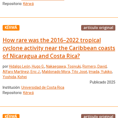
Repositorio:
Kérwá
artículo original
KÉRWÁ
How rare was the 2016–2022 tropical
cyclone activity near the Caribbean coasts
of Nicaragua and Costa Rica?
por
Hidalgo León, Hugo G.
,
Nakaegawa, Tosiyuki
,
Romero, David
,
Alfaro Martínez, Eric J.
,
Maldonado Mora, Tito José
,
Imada, Yukiko
,
Yoshida, Kohei
Publicado 2025
Institución:
Universidad de Costa Rica
Repositorio:
Kérwá
artículo original
KÉRWÁ