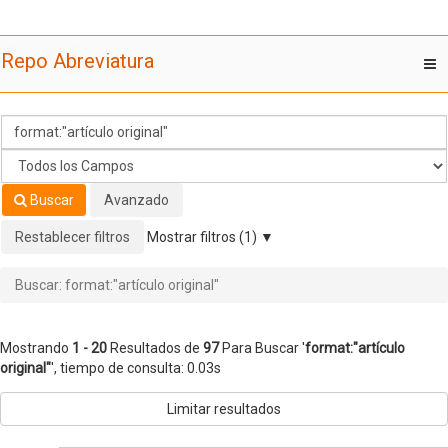
Mostrando
Saltar al contenido
1 - 20
Resultados de
97
Para Buscar '
format:"artículo
Repo Abreviatura
T
original"
'
nav
Buscar
Avanzado
Restablecer filtros
Mostrar filtros (1)
Buscar: format:"artículo original"
Mostrando
1 - 20
Resultados de
97
Para Buscar '
format:"artículo
original"
'
, tiempo de consulta: 0.03s
Limitar resultados