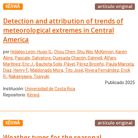
artículo original
KÉRWÁ
Detection and attribution of trends of
meteorological extremes in Central
America
por
Hidalgo León, Hugo G.
,
Chou Chen, Shu Wei
,
McKinnon, Karen
Aline
,
Pascale, Salvatore
,
Quesada Chacón, Dánnell
,
Alfaro
Martínez, Eric J.
,
Bautista Solís, Pável
,
Pérez Briceño, Paula Marcela
,
Diaz, Henry F.
,
Maldonado Mora, Tito José
,
Rivera Fernández, Erick
R.
,
Nakaegawa, Tosiyuki
Publicado 2025
Institución:
Universidad de Costa Rica
Repositorio:
Kérwá
artículo original
KÉRWÁ
Weather types for the seasonal