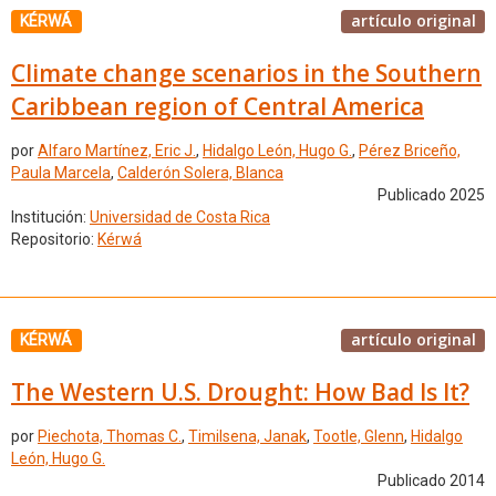
artículo original
KÉRWÁ
Climate change scenarios in the Southern
Caribbean region of Central America
por
Alfaro Martínez, Eric J.
,
Hidalgo León, Hugo G.
,
Pérez Briceño,
Paula Marcela
,
Calderón Solera, Blanca
Publicado 2025
Institución:
Universidad de Costa Rica
Repositorio:
Kérwá
artículo original
KÉRWÁ
The Western U.S. Drought: How Bad Is It?
por
Piechota, Thomas C.
,
Timilsena, Janak
,
Tootle, Glenn
,
Hidalgo
León, Hugo G.
Publicado 2014