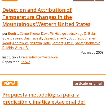
Detection and Attribution of
Temperature Changes in the
Mountainous Western United States
por
Bonfils, Céline
,
Pierce, David W.
,
Hidalgo León, Hugo G.
,
Bala,
Govindasamy
,
Das, Tapash
,
Cayan, Daniel R.
,
Doutriaux, Charles
,
Wood, Andrew W.
,
Nozawa, Toru
,
Barnett, Tim P.
,
Santer, Benjamin
D.
,
Mirin, Arthur A.
Publicado 2008
Institución:
Universidad de Costa Rica
Repositorio:
Kérwá
artículo original
KÉRWÁ
Propuesta metodológica para la
predicción climática estacional del