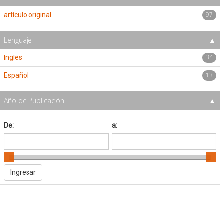
97
artículo original
Lenguaje
34
Inglés
13
Español
Año de Publicación
De:
a: