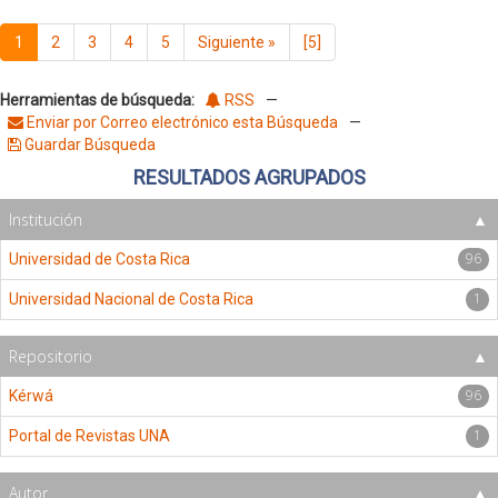
1
2
3
4
5
Siguiente
»
[5]
Herramientas de búsqueda:
RSS
—
Enviar por Correo electrónico esta Búsqueda
—
Guardar Búsqueda
RESULTADOS AGRUPADOS
Institución
96
Universidad de Costa Rica
1
Universidad Nacional de Costa Rica
Repositorio
96
Kérwá
1
Portal de Revistas UNA
Autor