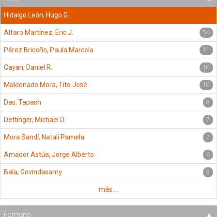
Hidalgo León, Hugo G.
54
Alfaro Martínez, Eric J.
11
Pérez Briceño, Paula Marcela
10
Cayan, Daniel R.
10
Maldonado Mora, Tito José
8
Das, Tapash
7
Dettinger, Michael D.
7
Mora Sandí, Natali Pamela
6
Amador Astúa, Jorge Alberto
5
Bala, Govindasamy
más ...
Formato