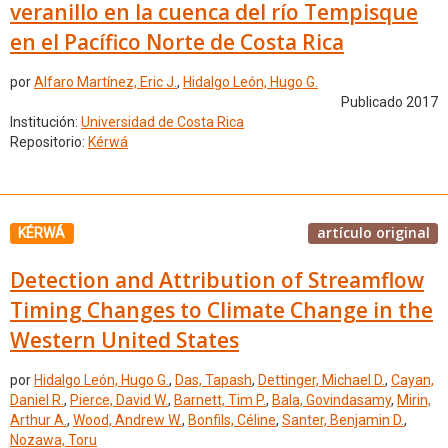
veranillo en la cuenca del río Tempisque
en el Pacífico Norte de Costa Rica
por
Alfaro Martínez, Eric J.
,
Hidalgo León, Hugo G.
Publicado 2017
Institución:
Universidad de Costa Rica
Repositorio:
Kérwá
artículo original
KÉRWÁ
Detection and Attribution of Streamflow
Timing Changes to Climate Change in the
Western United States
por
Hidalgo León, Hugo G.
,
Das, Tapash
,
Dettinger, Michael D.
,
Cayan,
Daniel R.
,
Pierce, David W.
,
Barnett, Tim P.
,
Bala, Govindasamy
,
Mirin,
Arthur A.
,
Wood, Andrew W.
,
Bonfils, Céline
,
Santer, Benjamin D.
,
Nozawa, Toru