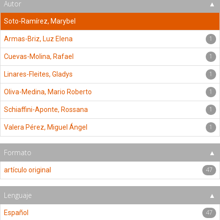
Autor
Soto-Ramírez, Marybel
1
Armas-Briz, Luz Elena
1
Cuevas-Molina, Rafael
1
Linares-Fleites, Gladys
1
Oliva-Medina, Mario Roberto
1
Schiaffini-Aponte, Rossana
1
Valera Pérez, Miguel Ángel
Formato
47
artículo original
Lenguaje
47
Español