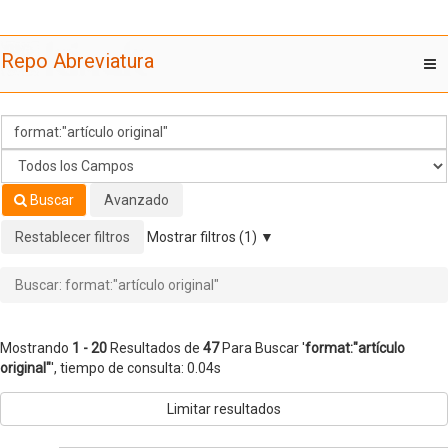
Mostrando
Saltar al contenido
1 - 20
Resultados de
47
Para Buscar '
format:"artículo
Repo Abreviatura
T
original"
'
nav
Buscar
Avanzado
Restablecer filtros
Mostrar filtros (1)
Buscar: format:"artículo original"
Mostrando
1 - 20
Resultados de
47
Para Buscar '
format:"artículo
original"
'
, tiempo de consulta: 0.04s
Limitar resultados