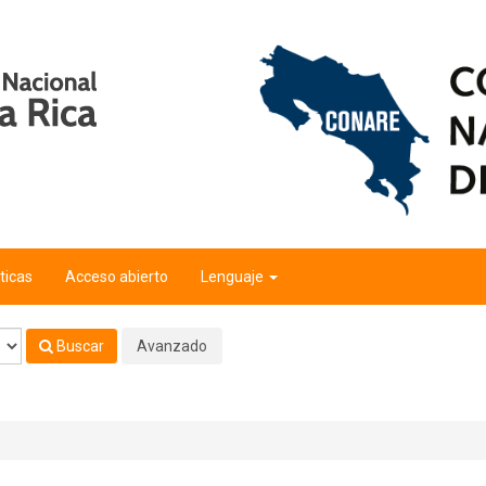
nal"
'
ticas
Acceso abierto
Lenguaje
Buscar
Avanzado