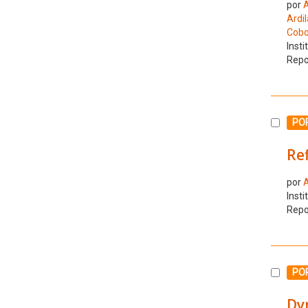
por
A
Ardil
Cobo
Insti
Repo
Selecc
PO
Ref
por
A
Insti
Repo
Selecc
PO
Dy