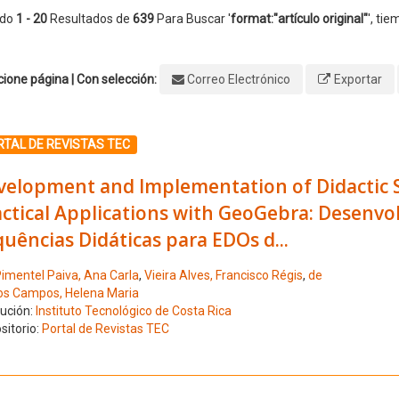
ndo
1 - 20
Resultados de
639
Para Buscar '
format:"artículo original"
'
, tie
ione página | Con selección:
Correo Electrónico
Exportar
ione el número de resultado 1
TAL DE REVISTAS TEC
velopment and Implementation of Didactic 
actical Applications with GeoGebra: Desenv
uências Didáticas para EDOs d...
imentel Paiva, Ana Carla
,
Vieira Alves, Francisco Régis
,
de
os Campos, Helena Maria
tución:
Instituto Tecnológico de Costa Rica
sitorio:
Portal de Revistas TEC