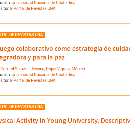
tución:
Universidad Nacional de Costa Rica
sitorio:
Portal de Revistas UNA
ione el número de resultado 4
RTAL DE REVISTAS UNA
juego colaborativo como estrategia de cuida
egradora y para la paz
illarreal Salazar, Jéssica
,
Rojas Víquez, Mónica
tución:
Universidad Nacional de Costa Rica
sitorio:
Portal de Revistas UNA
ione el número de resultado 5
RTAL DE REVISTAS UNA
sical Activity In Young University. Descript