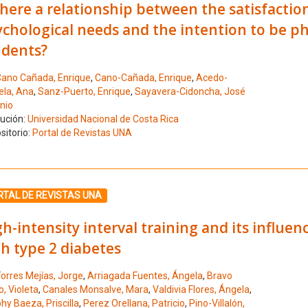
there a relationship between the satisfactio
chological needs and the intention to be phy
udents?
ano Cañada, Enrique
,
Cano-Cañada, Enrique
,
Acedo-
ela, Ana
,
Sanz-Puerto, Enrique
,
Sayavera-Cidoncha, José
nio
tución:
Universidad Nacional de Costa Rica
sitorio:
Portal de Revistas UNA
ione el número de resultado 10
RTAL DE REVISTAS UNA
h-intensity interval training and its influen
h type 2 diabetes
orres Mejías, Jorge
,
Arriagada Fuentes, Ángela
,
Bravo
, Violeta
,
Canales Monsalve, Mara
,
Valdivia Flores, Ángela
,
hy Baeza, Priscilla
,
Perez Orellana, Patricio
,
Pino-Villalón,