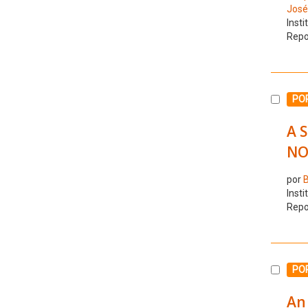
José
Insti
Repo
Selecc
PO
A 
NO
por
B
Insti
Repo
Selecc
PO
An