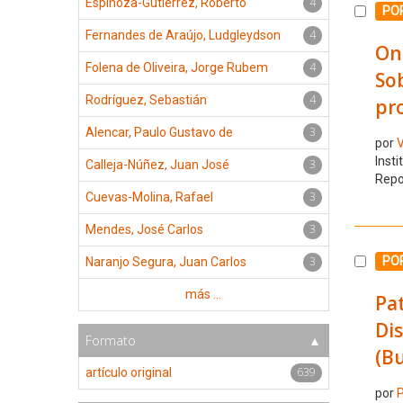
4
Espinoza-Gutiérrez, Roberto
Selecc
POR
4
Fernandes de Araújo, Ludgleydson
On 
4
Folena de Oliveira, Jorge Rubem
Sob
4
Rodríguez, Sebastián
pro
3
Alencar, Paulo Gustavo de
por
V
Insti
3
Calleja-Núñez, Juan José
Repo
3
Cuevas-Molina, Rafael
3
Mendes, José Carlos
3
Selecc
PO
Naranjo Segura, Juan Carlos
más ...
Pat
Dis
Formato
(Bu
639
artículo original
por
P