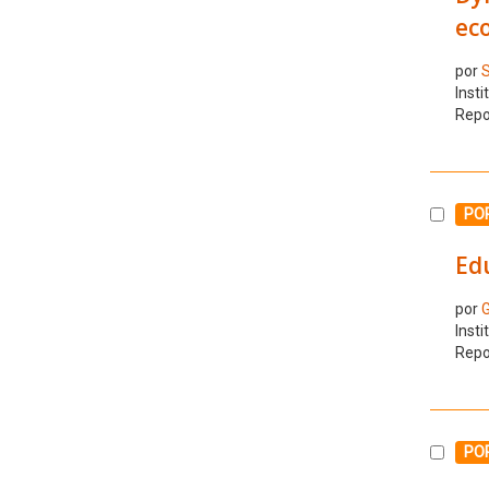
eco
por
S
Insti
Repo
Selecc
PO
Edu
por
G
Insti
Repo
Selecc
PO