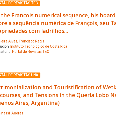
ione el número de resultado 2
TAL DE REVISTAS TEC
the Francois numerical sequence, his board 
re a sequência numérica de François, seu Ta
priedades com ladrilhos...
ieira Alves, Francisco Regis
tución:
Instituto Tecnológico de Costa Rica
sitorio:
Portal de Revistas TEC
ione el número de resultado 3
RTAL DE REVISTAS UNA
rimonialization and Touristification of Wetl
courses, and Tensions in the Querla Lobo Na
enos Aires, Argentina)
inassi, Andrés