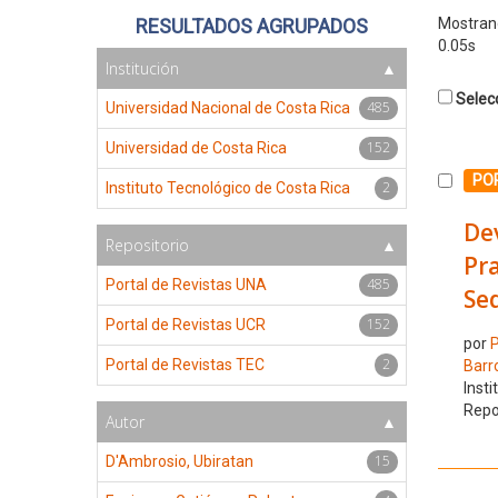
RESULTADOS AGRUPADOS
Mostra
0.05s
Institución
Selecc
485
Universidad Nacional de Costa Rica
152
Universidad de Costa Rica
Selecc
POR
2
Instituto Tecnológico de Costa Rica
De
Repositorio
Pr
485
Portal de Revistas UNA
Seq
152
Portal de Revistas UCR
por
P
2
Portal de Revistas TEC
Barr
Insti
Repo
Autor
15
D'Ambrosio, Ubiratan