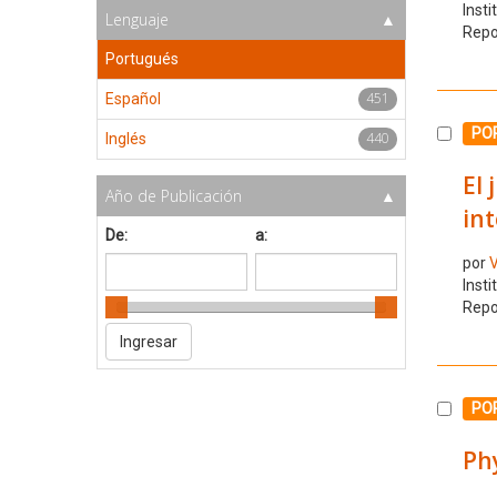
Insti
Lenguaje
Repo
Portugués
451
Español
Selecc
PO
440
Inglés
El 
Año de Publicación
int
De:
a:
por
V
Insti
Repo
Selecc
PO
Phy