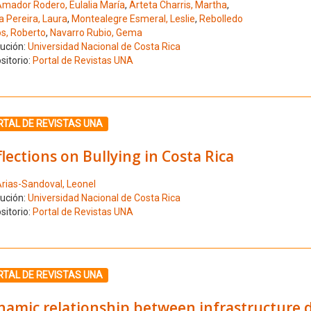
mador Rodero, Eulalia María
,
Arteta Charris, Martha
,
a Pereira, Laura
,
Montealegre Esmeral, Leslie
,
Rebolledo
s, Roberto
,
Navarro Rubio, Gema
tución:
Universidad Nacional de Costa Rica
sitorio:
Portal de Revistas UNA
ione el número de resultado 6
RTAL DE REVISTAS UNA
lections on Bullying in Costa Rica
rias-Sandoval, Leonel
tución:
Universidad Nacional de Costa Rica
sitorio:
Portal de Revistas UNA
ione el número de resultado 7
RTAL DE REVISTAS UNA
namic relationship between infrastructure