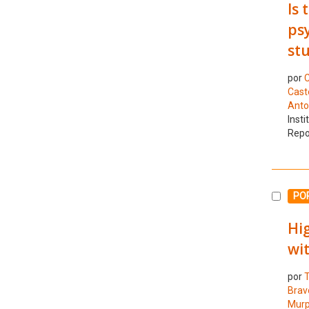
Is 
psy
st
por
C
Cast
Anto
Insti
Repo
Selecc
PO
Hig
wit
por
T
Bravo
Murp