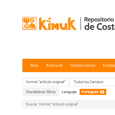
Mostrando
Saltar al contenido
1 - 20
Resultados de
639
Para Buscar '
format:"artículo origi
Inicio
Acerca de
Quiénes somos
Estadís
Restablecer filtros
Lenguaje:
Portugués
Buscar: format:"artículo original"