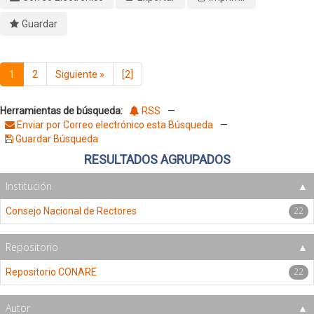
Guardar
1
2
Siguiente
»
[2]
Herramientas de búsqueda:
RSS
—
Enviar por Correo electrónico esta Búsqueda
—
Guardar Búsqueda
RESULTADOS AGRUPADOS
Institución
22
Consejo Nacional de Rectores
Repositorio
22
Repositorio CONARE
Autor