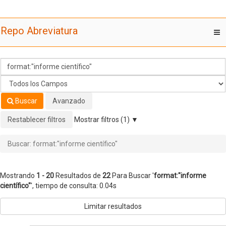
Mostrando
Saltar al contenido
1 - 20
Resultados de
22
Para Buscar '
format:"informe
Repo Abreviatura
T
científico"
'
nav
Buscar
Avanzado
Restablecer filtros
Mostrar filtros (1)
Buscar: format:"informe científico"
Mostrando
1 - 20
Resultados de
22
Para Buscar '
format:"informe
científico"
'
, tiempo de consulta: 0.04s
Limitar resultados