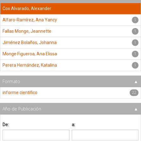
Cox Alvarado, Alexander
1
Alfaro-Ramírez, Ana Yancy
1
Fallas Monge, Jeannette
1
Jiménez Bolaños, Johanna
1
Monge Figueroa, Ana Elissa
1
Perera Hernández, Katalina
Formato
22
informe científico
Año de Publicación
De:
a: