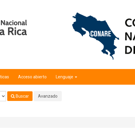
fico"
'
ticas
Acceso abierto
Lenguaje
Buscar
Avanzado