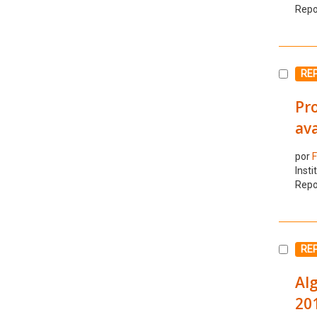
Repo
Selecc
RE
Pro
ava
por
F
Insti
Repo
Selecc
RE
Alg
20