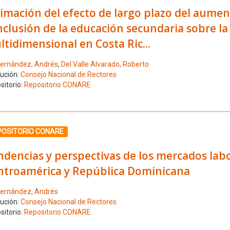
imación del efecto de largo plazo del aument
clusión de la educación secundaria sobre la
tidimensional en Costa Ric...
ernández, Andrés
,
Del Valle Alvarado, Roberto
tución:
Consejo Nacional de Rectores
sitorio:
Repositorio CONARE
ione el número de resultado 8
POSITORIO CONARE
dencias y perspectivas de los mercados labo
ntroamérica y República Dominicana
ernández, Andrés
tución:
Consejo Nacional de Rectores
sitorio:
Repositorio CONARE