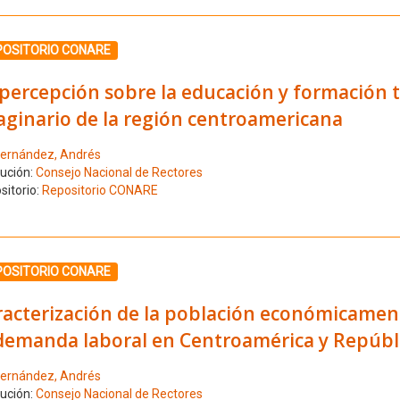
ione el número de resultado 9
POSITORIO CONARE
percepción sobre la educación y formación t
aginario de la región centroamericana
ernández, Andrés
tución:
Consejo Nacional de Rectores
sitorio:
Repositorio CONARE
ione el número de resultado 10
POSITORIO CONARE
acterización de la población económicamente
 demanda laboral en Centroamérica y Repúb
ernández, Andrés
tución:
Consejo Nacional de Rectores