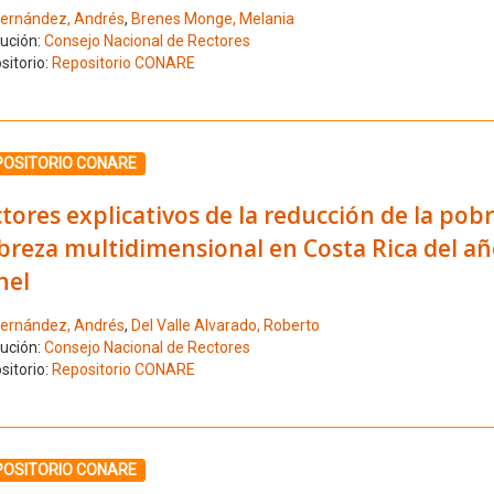
ernández, Andrés
,
Brenes Monge, Melania
tución:
Consejo Nacional de Rectores
sitorio:
Repositorio CONARE
ione el número de resultado 6
POSITORIO CONARE
tores explicativos de la reducción de la pobr
reza multidimensional en Costa Rica del año
nel
ernández, Andrés
,
Del Valle Alvarado, Roberto
tución:
Consejo Nacional de Rectores
sitorio:
Repositorio CONARE
ione el número de resultado 7
POSITORIO CONARE