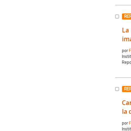
Selecc
RE
La 
im
por
F
Insti
Repo
Selecc
RE
Car
la
por
F
Insti