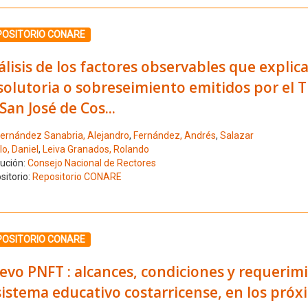
ione el número de resultado 4
POSITORIO CONARE
lisis de los factores observables que explica
olutoria o sobreseimiento emitidos por el Tri
San José de Cos...
ernández Sanabria, Alejandro
,
Fernández, Andrés
,
Salazar
lo, Daniel
,
Leiva Granados, Rolando
tución:
Consejo Nacional de Rectores
sitorio:
Repositorio CONARE
ione el número de resultado 5
POSITORIO CONARE
vo PNFT : alcances, condiciones y requerimi
sistema educativo costarricense, en los pró