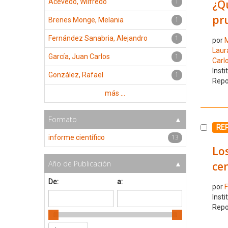
1
¿Qu
Acevedo, Wilfredo
pr
1
Brenes Monge, Melania
1
Fernández Sanabria, Alejandro
por
M
Laur
1
García, Juan Carlos
Carl
Insti
1
González, Rafael
Repo
más ...
Formato
Selecc
RE
13
informe científico
Los
Año de Publicación
ce
De:
a:
por
F
Insti
Repo