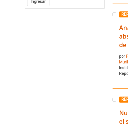
Selecc
RE
Aná
abs
de 
por
F
Muril
Insti
Repo
Selecc
RE
Nue
el 