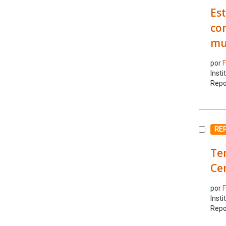
Est
con
mul
por
F
Insti
Repo
Selecc
RE
Ten
Ce
por
F
Insti
Repo