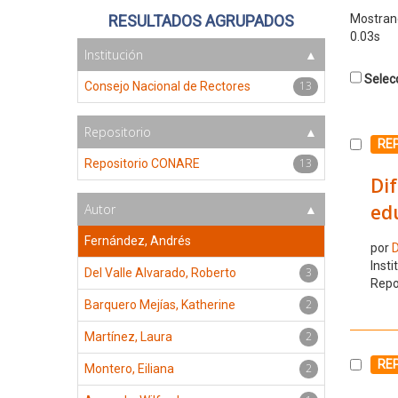
RESULTADOS AGRUPADOS
Mostra
0.03s
Institución
Selecc
13
Consejo Nacional de Rectores
Repositorio
Selecc
RE
13
Repositorio CONARE
Dif
edu
Autor
Fernández, Andrés
por
D
Insti
3
Del Valle Alvarado, Roberto
Repo
2
Barquero Mejías, Katherine
2
Martínez, Laura
Selecc
RE
2
Montero, Eiliana