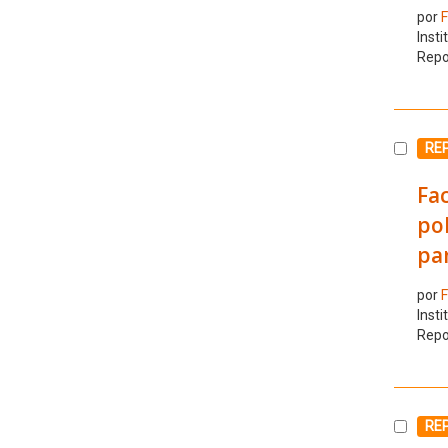
por
F
Insti
Repo
Selecc
RE
Fac
pob
pa
por
F
Insti
Repo
Selecc
RE