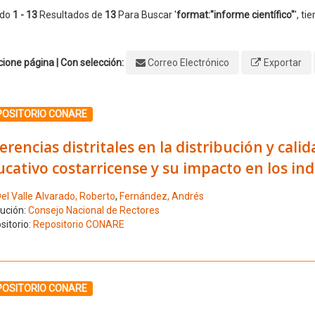
ndo
1 - 13
Resultados de
13
Para Buscar '
format:"informe científico"
'
, ti
ione página | Con selección:
Correo Electrónico
Exportar
ione el número de resultado 1
POSITORIO CONARE
erencias distritales en la distribución y cali
cativo costarricense y su impacto en los in
el Valle Alvarado, Roberto
,
Fernández, Andrés
tución:
Consejo Nacional de Rectores
sitorio:
Repositorio CONARE
ione el número de resultado 2
POSITORIO CONARE