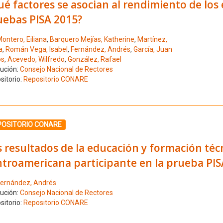
é factores se asocian al rendimiento de los 
uebas PISA 2015?
ontero, Eiliana
,
Barquero Mejías, Katherine
,
Martínez,
a
,
Román Vega, Isabel
,
Fernández, Andrés
,
García, Juan
os
,
Acevedo, Wilfredo
,
González, Rafael
tución:
Consejo Nacional de Rectores
sitorio:
Repositorio CONARE
ione el número de resultado 3
POSITORIO CONARE
 resultados de la educación y formación téc
ntroamericana participante en la prueba PIS
ernández, Andrés
tución:
Consejo Nacional de Rectores
sitorio:
Repositorio CONARE