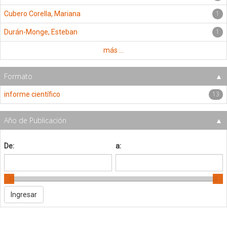
1
Cubero Corella, Mariana
1
Durán-Monge, Esteban
más ...
Formato
13
informe científico
Año de Publicación
De:
a: