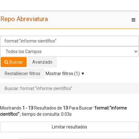
Mostrando
Saltar al contenido
1 - 13
Resultados de
13
Para Buscar '
format:"informe
Repo Abreviatura
T
científico"
'
nav
Buscar
Avanzado
Restablecer filtros
Mostrar filtros (1)
Buscar: format:"informe científico"
Mostrando
1 - 13
Resultados de
13
Para Buscar '
format:"informe
científico"
'
, tiempo de consulta: 0.03s
Limitar resultados