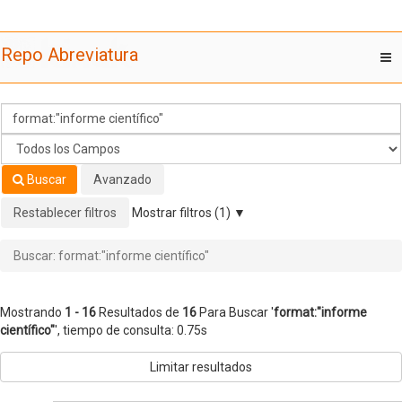
Mostrando
Saltar al contenido
1 - 16
Resultados de
16
Para Buscar '
format:"informe
Repo Abreviatura
T
científico"
'
nav
Buscar
Avanzado
Restablecer filtros
Mostrar filtros (1)
Buscar: format:"informe científico"
Mostrando
1 - 16
Resultados de
16
Para Buscar '
format:"informe
científico"
'
, tiempo de consulta: 0.75s
Limitar resultados