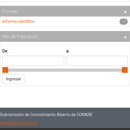
Formato
16
informe científico
Año de Publicación
De:
a:
Subcomisión de Conocimiento Abierto de CONARE
kimuk@conare.ac.cr