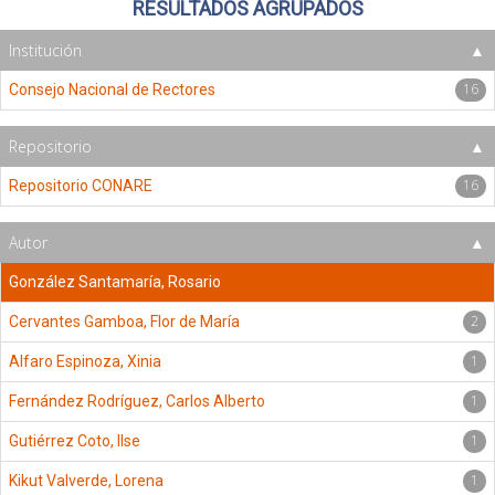
RESULTADOS AGRUPADOS
Institución
16
Consejo Nacional de Rectores
Repositorio
16
Repositorio CONARE
Autor
González Santamaría, Rosario
2
Cervantes Gamboa, Flor de María
1
Alfaro Espinoza, Xinia
1
Fernández Rodríguez, Carlos Alberto
1
Gutiérrez Coto, Ilse
1
Kikut Valverde, Lorena