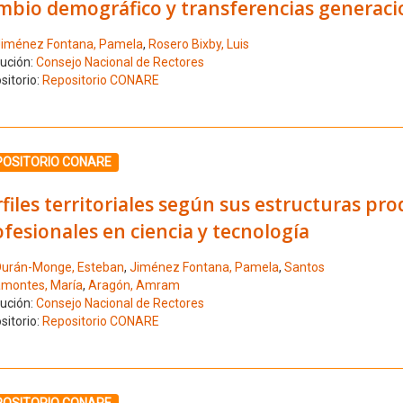
mbio demográfico y transferencias generacio
iménez Fontana, Pamela
,
Rosero Bixby, Luis
tución:
Consejo Nacional de Rectores
sitorio:
Repositorio CONARE
ione el número de resultado 3
POSITORIO CONARE
files territoriales según sus estructuras pr
fesionales en ciencia y tecnología
urán-Monge, Esteban
,
Jiménez Fontana, Pamela
,
Santos
montes, María
,
Aragón, Amram
tución:
Consejo Nacional de Rectores
sitorio:
Repositorio CONARE
ione el número de resultado 4
POSITORIO CONARE