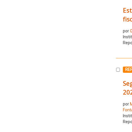
Est
fis
por
G
Insti
Repo
Selecc
RE
Se
20
por
M
Font
Insti
Repo