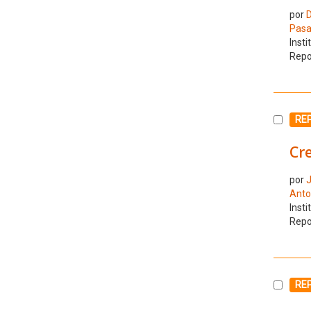
por
D
Pasa
Insti
Repo
Selecc
RE
Cre
por
J
Anto
Insti
Repo
Selecc
RE