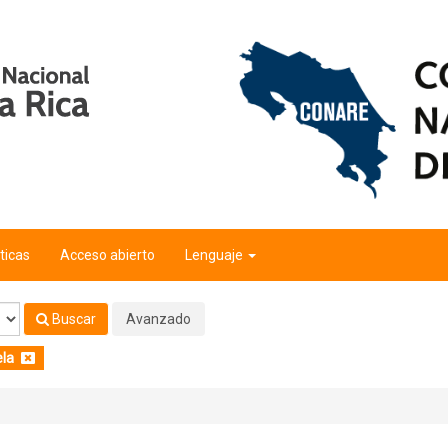
fico"
'
ticas
Acceso abierto
Lenguaje
Buscar
Avanzado
ela