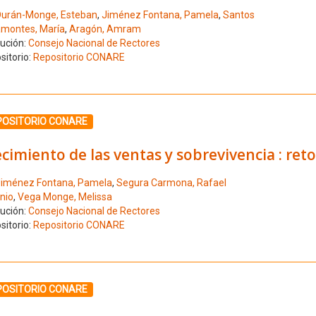
urán-Monge, Esteban
,
Jiménez Fontana, Pamela
,
Santos
montes, María
,
Aragón, Amram
tución:
Consejo Nacional de Rectores
sitorio:
Repositorio CONARE
ione el número de resultado 12
POSITORIO CONARE
cimiento de las ventas y sobrevivencia : ret
iménez Fontana, Pamela
,
Segura Carmona, Rafael
nio
,
Vega Monge, Melissa
tución:
Consejo Nacional de Rectores
sitorio:
Repositorio CONARE
ione el número de resultado 13
POSITORIO CONARE