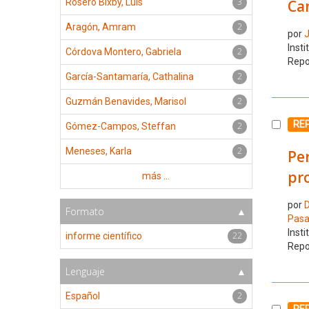
3
Ca
Rosero Bixby, Luis
2
Aragón, Amram
por
J
Insti
2
Córdova Montero, Gabriela
Repo
2
García-Santamaría, Cathalina
2
Guzmán Benavides, Marisol
Selecc
RE
2
Gómez-Campos, Steffan
2
Meneses, Karla
Per
pro
más ...
por
D
Formato
Pasa
Insti
22
informe científico
Repo
Lenguaje
2
Español
Selecc
RE