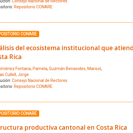
tución:
Consejo Nacional de Rectores
sitorio:
Repositorio CONARE
ione el número de resultado 10
POSITORIO CONARE
lisis del ecosistema institucional que atien
ta Rica
iménez Fontana, Pamela
,
Guzmán Benavides, Marisol
,
s Cullell, Jorge
tución:
Consejo Nacional de Rectores
sitorio:
Repositorio CONARE
ione el número de resultado 11
POSITORIO CONARE
ructura productiva cantonal en Costa Rica