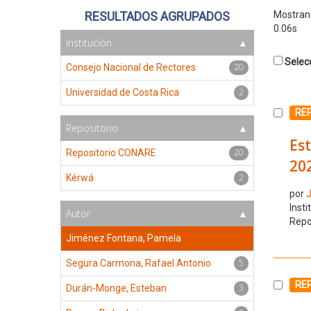
RESULTADOS AGRUPADOS
Mostra
0.06s
Institución
Selecc
20
Consejo Nacional de Rectores
2
Universidad de Costa Rica
Selecc
RE
Repositorio
Est
20
Repositorio CONARE
20
2
Kérwá
por
J
Insti
Autor
Repo
Jiménez Fontana, Pamela
5
Segura Carmona, Rafael Antonio
Selecc
RE
3
Durán-Monge, Esteban