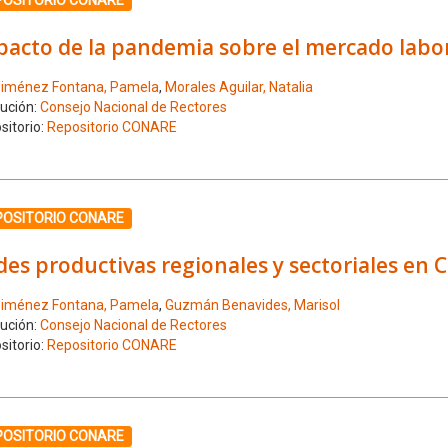
pacto de la pandemia sobre el mercado labor
iménez Fontana, Pamela
,
Morales Aguilar, Natalia
tución:
Consejo Nacional de Rectores
sitorio:
Repositorio CONARE
ione el número de resultado 5
POSITORIO CONARE
es productivas regionales y sectoriales en C
iménez Fontana, Pamela
,
Guzmán Benavides, Marisol
tución:
Consejo Nacional de Rectores
sitorio:
Repositorio CONARE
ione el número de resultado 6
POSITORIO CONARE