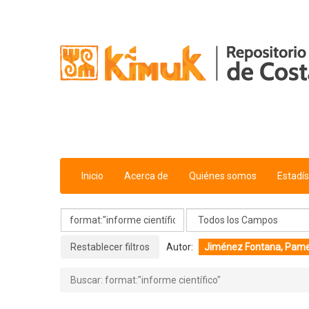
Mostrando
Saltar al contenido
1 - 20
Resultados de
22
Para Buscar '
format:"informe cientí
Inicio
Acerca de
Quiénes somos
Estadís
Restablecer filtros
Autor:
Jiménez Fontana, Pam
Buscar: format:"informe científico"