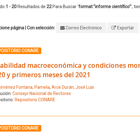
ndo
1 - 20
Resultados de
22
Para Buscar '
format:"informe científico"
'
, ti
ione página | Con selección:
Correo Electrónico
Exportar
ione el número de resultado 1
POSITORIO CONARE
abilidad macroeconómica y condiciones monet
20 y primeros meses del 2021
iménez Fontana, Pamela
,
Arce Durán, José Luis
tución:
Consejo Nacional de Rectores
sitorio:
Repositorio CONARE
ione el número de resultado 2
POSITORIO CONARE