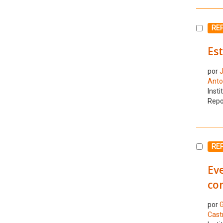
Selecc
RE
Est
por
J
Anto
Insti
Repo
Selecc
RE
Eve
con
por
Cast