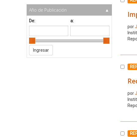
Año de Publicación
Im
De:
a:
por
J
Insti
Repo
Selecc
RE
Red
por
J
Insti
Repo
Selecc
RE