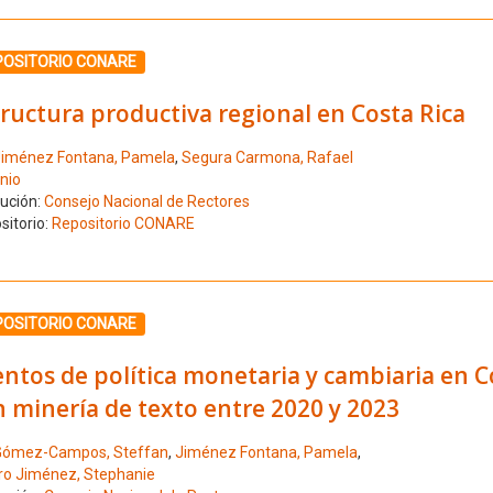
ione el número de resultado 8
POSITORIO CONARE
ructura productiva regional en Costa Rica
iménez Fontana, Pamela
,
Segura Carmona, Rafael
nio
tución:
Consejo Nacional de Rectores
sitorio:
Repositorio CONARE
ione el número de resultado 9
POSITORIO CONARE
ntos de política monetaria y cambiaria en Co
 minería de texto entre 2020 y 2023
Gómez-Campos, Steffan
,
Jiménez Fontana, Pamela
,
ro Jiménez, Stephanie