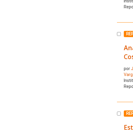
Insti
Repo
Selecc
RE
Aná
Cos
por
J
Varga
Insti
Repo
Selecc
RE
Est