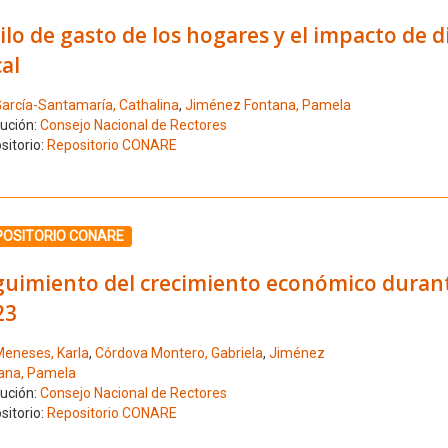
ilo de gasto de los hogares y el impacto de 
cal
arcía-Santamaría, Cathalina
,
Jiménez Fontana, Pamela
tución:
Consejo Nacional de Rectores
sitorio:
Repositorio CONARE
ione el número de resultado 7
POSITORIO CONARE
guimiento del crecimiento económico durant
23
eneses, Karla
,
Córdova Montero, Gabriela
,
Jiménez
ana, Pamela
tución:
Consejo Nacional de Rectores
sitorio:
Repositorio CONARE