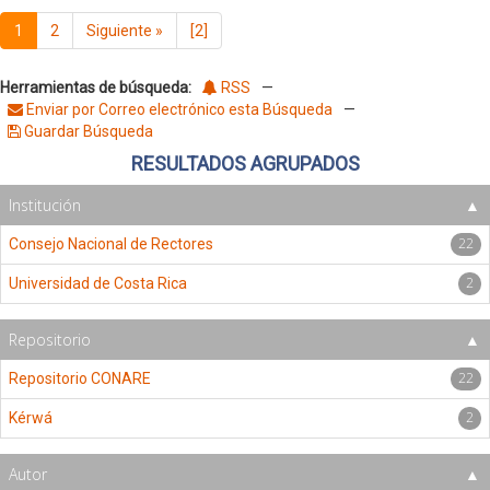
1
2
Siguiente
»
[2]
Herramientas de búsqueda:
RSS
—
Enviar por Correo electrónico esta Búsqueda
—
Guardar Búsqueda
RESULTADOS AGRUPADOS
Institución
22
Consejo Nacional de Rectores
2
Universidad de Costa Rica
Repositorio
22
Repositorio CONARE
2
Kérwá
Autor