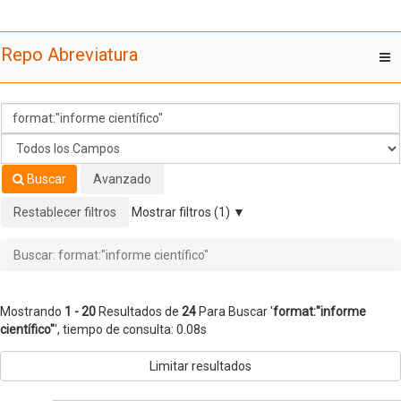
Mostrando
Saltar al contenido
1 - 20
Resultados de
24
Para Buscar '
format:"informe
Repo Abreviatura
T
científico"
'
nav
Buscar
Avanzado
Restablecer filtros
Mostrar filtros (1)
Buscar: format:"informe científico"
Mostrando
1 - 20
Resultados de
24
Para Buscar '
format:"informe
científico"
'
, tiempo de consulta: 0.08s
Limitar resultados