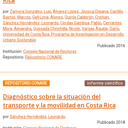
por
Zamora González, Luis
,
Álvarez López, Jéssica Dixiana
,
Castillo
Bastos, Marcos
,
Gell Loría, Alonso
,
Quirós Calderón, Cristian
,
Sánchez Hernández, Leonardo
,
Cerdas Gamboa, Pablo
,
Cervantes
Mora, Alejandra
,
Quesada Chinchilla, Nicole
,
Vargas Aguilar, Darío
,
Universidad de Costa Rica. Programa de Investigación en Desarrollo
Urbano Sostenible
Publicado 2016
Institución:
Consejo Nacional de Rectores
Repositorio:
Repositorio CONARE
informe científico
REPOSITORIO CONARE
Diagnóstico sobre la situación del
transporte y la movilidad en Costa Rica
por
Sánchez Hernández, Leonardo
Publicado 2018