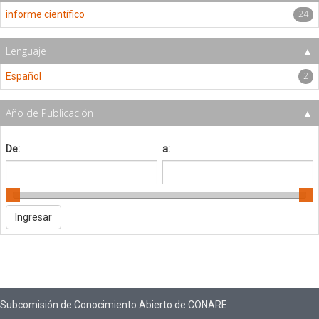
24
informe científico
Lenguaje
2
Español
Año de Publicación
De:
a:
Subcomisión de Conocimiento Abierto de CONARE