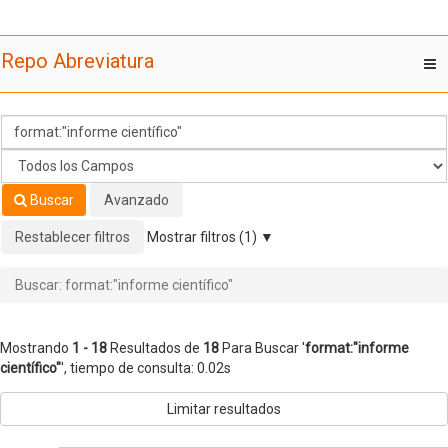
Mostrando
Saltar al contenido
1 - 18
Resultados de
18
Para Buscar '
format:"informe
Repo Abreviatura
T
científico"
'
nav
Buscar
Avanzado
Restablecer filtros
Mostrar filtros (1)
Buscar: format:"informe científico"
Mostrando
1 - 18
Resultados de
18
Para Buscar '
format:"informe
científico"
'
, tiempo de consulta: 0.02s
Limitar resultados