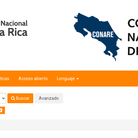
o"
'
ticas
Acceso abierto
Lenguaje
Buscar
Avanzado