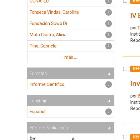
1
Selecc
RE
CONAFLU
1
Fonseca Vindas, Carolina
IV 
1
Fundación Suwo Di
por
Insti
1
Mata Castro, Alicia
Repo
1
Pino, Gabriela
más ...
Selecc
RE
Formato
Inv
5
informe científico
por
B
Lenguaje
Insti
Repo
5
Español
Año de Publicación
Selecc
RE
De:
a: