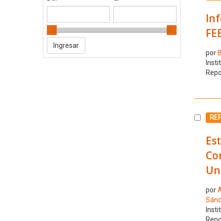
Inf
FE
por
B
Insti
Repo
Selecc
RE
Est
Con
Uni
por
A
Sánc
Insti
Repo