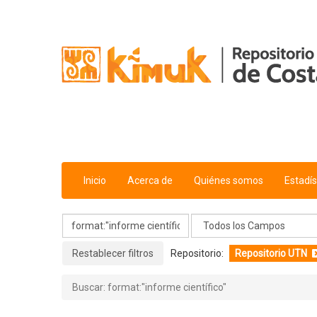
Mostrando
Saltar al contenido
1 - 5
Resultados de
5
Para Buscar '
format:"informe científic
Inicio
Acerca de
Quiénes somos
Estadís
Restablecer filtros
Repositorio:
Repositorio UTN
Buscar: format:"informe científico"