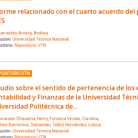
orme relacionado con el cuarto acuerdo del 
ES
arrantes Arrieta, Andrea
tución:
Universidad Técnica Nacional
sitorio:
Repositorio UTN
ione el número de resultado 5
POSITORIO UTN
udio sobre el sentido de pertenencia de los 
tabilidad y Finanzas de la Universidad Técni
versidad Politécnica de...
lvarado Chavarria, Henry
,
Fonseca Vindas, Carolina
,
hez Barrientos, Sebastián
,
Téllez Hernández, Leticia
tución:
Universidad Técnica Nacional
sitorio:
Repositorio UTN