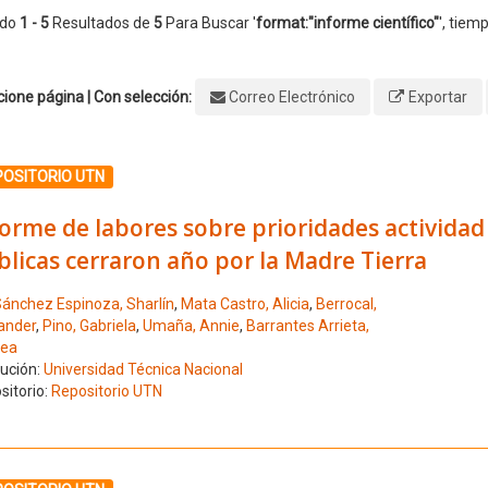
ndo
1 - 5
Resultados de
5
Para Buscar '
format:"informe científico"
'
, tiem
ione página | Con selección:
Correo Electrónico
Exportar
ione el número de resultado 1
POSITORIO UTN
orme de labores sobre prioridades actividad
licas cerraron año por la Madre Tierra
ánchez Espinoza, Sharlín
,
Mata Castro, Alicia
,
Berrocal,
ander
,
Pino, Gabriela
,
Umaña, Annie
,
Barrantes Arrieta,
ea
tución:
Universidad Técnica Nacional
sitorio:
Repositorio UTN