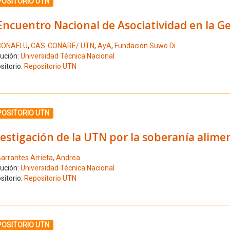
ione el número de resultado 2
POSITORIO UTN
Encuentro Nacional de Asociatividad en la G
CONAFLU
,
CAS-CONARE/ UTN
,
AyA
,
Fundación Suwo Di
tución:
Universidad Técnica Nacional
sitorio:
Repositorio UTN
ione el número de resultado 3
POSITORIO UTN
estigación de la UTN por la soberanía alime
arrantes Arrieta, Andrea
tución:
Universidad Técnica Nacional
sitorio:
Repositorio UTN
ione el número de resultado 4
POSITORIO UTN