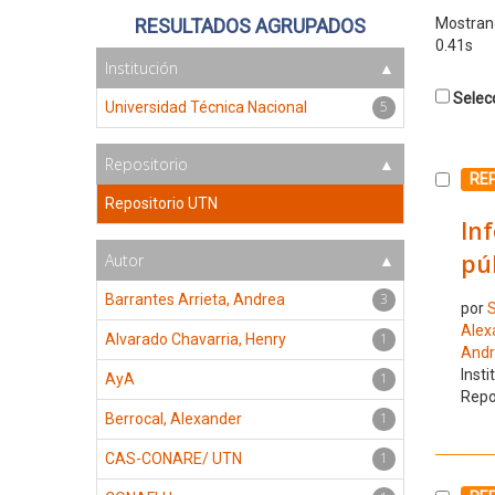
RESULTADOS AGRUPADOS
Mostra
0.41s
Institución
Selecc
5
Universidad Técnica Nacional
Repositorio
Selecc
RE
Repositorio UTN
Inf
púb
Autor
3
Barrantes Arrieta, Andrea
por
S
Alex
1
Alvarado Chavarria, Henry
Andr
Insti
1
AyA
Repo
1
Berrocal, Alexander
1
CAS-CONARE/ UTN