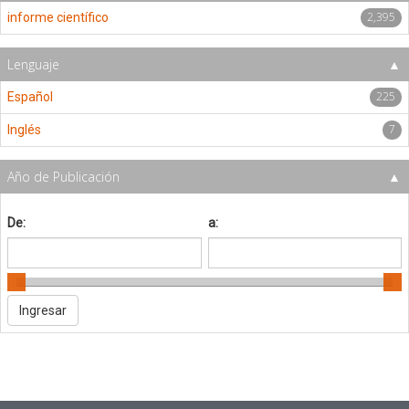
2,395
informe científico
Lenguaje
225
Español
7
Inglés
Año de Publicación
De:
a: