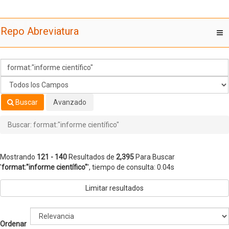
Mostrando
Saltar al contenido
121 - 140
Resultados de
2,395
Para Buscar
Repo Abreviatura
T
'
format:"informe científico"
'
nav
Buscar
Avanzado
Buscar: format:"informe científico"
Mostrando
121 - 140
Resultados de
2,395
Para Buscar
'
format:"informe científico"
'
, tiempo de consulta: 0.04s
Limitar resultados
Ordenar