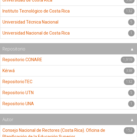
Universidad de Costa Rica
132
Instituto Tecnológico de Costa Rica
5
Universidad Técnica Nacional
1
Universidad Nacional de Costa Rica
Repositorio
1,919
Repositorio CONARE
338
Kérwá
132
RepositorioTEC
5
Repositorio UTN
1
Repositorio UNA
Autor
152
Consejo Nacional de Rectores (Costa Rica). Oficina de
Planificación de la Educación Superior