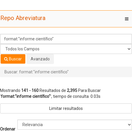
Mostrando
Saltar al contenido
141 - 160
Resultados de
2,395
Para Buscar
Repo Abreviatura
T
'
format:"informe científico"
'
nav
Buscar
Avanzado
Buscar: format:"informe científico"
Mostrando
141 - 160
Resultados de
2,395
Para Buscar
'
format:"informe científico"
'
, tiempo de consulta: 0.03s
Limitar resultados
Ordenar