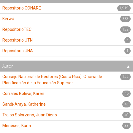
1,919
Repositorio CONARE
338
Kérwá
132
RepositorioTEC
5
Repositorio UTN
1
Repositorio UNA
Autor
152
Consejo Nacional de Rectores (Costa Rica). Oficina de
Planificación de la Educación Superior
46
Corrales Bolívar, Karen
45
Sandí-Araya, Katherine
40
Trejos Solórzano, Juan Diego
33
Meneses, Karla