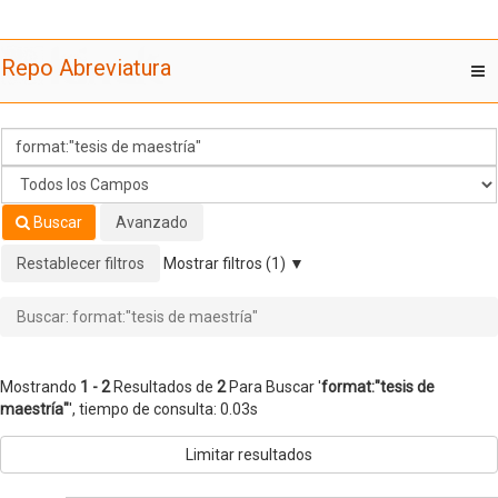
Mostrando
Saltar al contenido
1 - 2
Resultados de
2
Para Buscar '
format:"tesis de
Repo Abreviatura
T
maestría"
'
nav
Buscar
Avanzado
Restablecer filtros
Mostrar filtros (1)
Buscar: format:"tesis de maestría"
Mostrando
1 - 2
Resultados de
2
Para Buscar '
format:"tesis de
maestría"
'
, tiempo de consulta: 0.03s
Limitar resultados