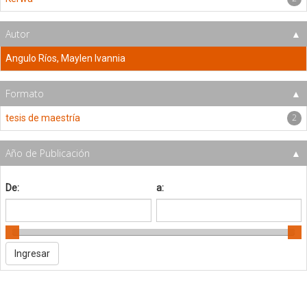
Autor
Angulo Ríos, Maylen Ivannia
Formato
2
tesis de maestría
Año de Publicación
De:
a: