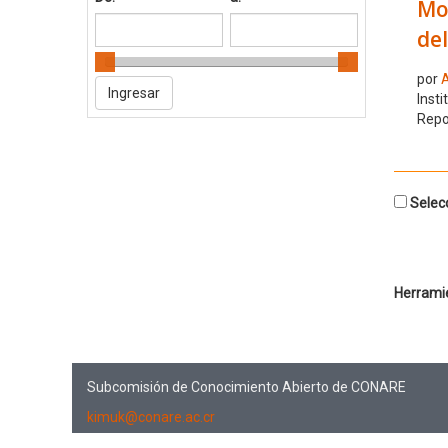
Mod
del
por
A
Insti
Repo
Selecc
Herrami
Subcomisión de Conocimiento Abierto de CONARE
kimuk@conare.ac.cr