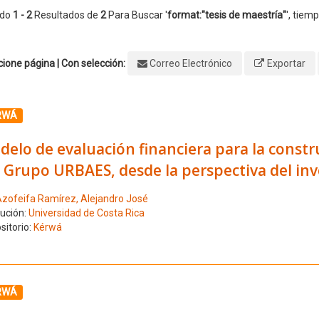
ndo
1 - 2
Resultados de
2
Para Buscar '
format:"tesis de maestría"
'
, tiemp
ione página | Con selección:
Correo Electrónico
Exportar
ione el número de resultado 1
RWÁ
elo de evaluación financiera para la constr
 Grupo URBAES, desde la perspectiva del inv
zofeifa Ramírez, Alejandro José
tución:
Universidad de Costa Rica
sitorio:
Kérwá
ione el número de resultado 2
RWÁ