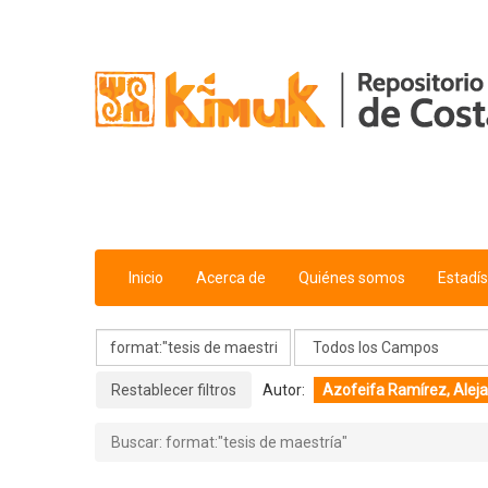
Mostrando
Saltar al contenido
1 - 2
Resultados de
2
Para Buscar '
format:"tesis de maestrí
Inicio
Acerca de
Quiénes somos
Estadís
Restablecer filtros
Autor:
Azofeifa Ramírez, Alej
Buscar: format:"tesis de maestría"