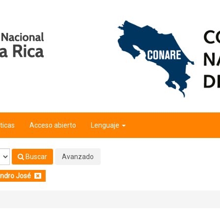
a"
'
ticas
Acceso abierto
Lenguaje
Buscar
Avanzado
andro José