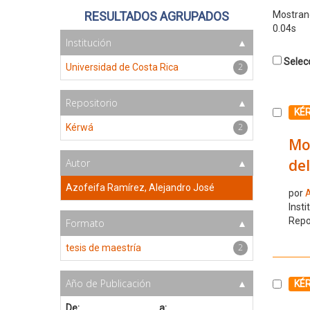
RESULTADOS AGRUPADOS
Mostra
0.04s
Institución
Selecc
2
Universidad de Costa Rica
Repositorio
Selecc
KÉ
2
Kérwá
Mod
del
Autor
Azofeifa Ramírez, Alejandro José
por
A
Insti
Repo
Formato
2
tesis de maestría
Año de Publicación
Selecc
KÉ
De:
a: