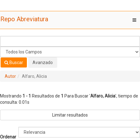
Mostrando
Saltar al contenido
1 - 1
Resultados de
1
Para Buscar '
Alfaro, Alicia
'
Repo Abreviatura
T
nav
Buscar
Avanzado
Autor
Alfaro, Alicia
Mostrando
1 - 1
Resultados de
1
Para Buscar '
Alfaro, Alicia
'
, tiempo de
consulta: 0.01s
Limitar resultados
Ordenar