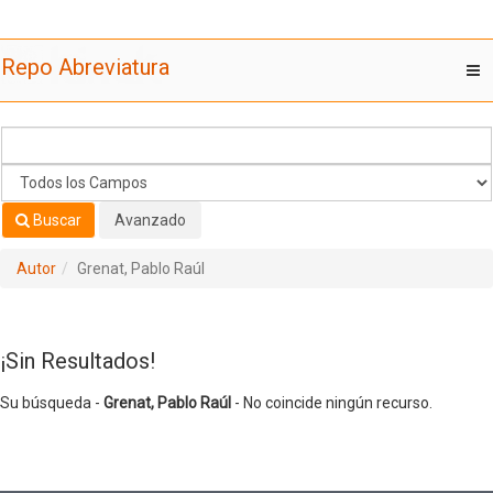
Su búsqueda -
Saltar al contenido
Grenat, Pablo Raúl
- No coincide ningún recurso.
Repo Abreviatura
T
nav
Buscar
Avanzado
Autor
Grenat, Pablo Raúl
¡Sin Resultados!
Su búsqueda -
Grenat, Pablo Raúl
- No coincide ningún recurso.