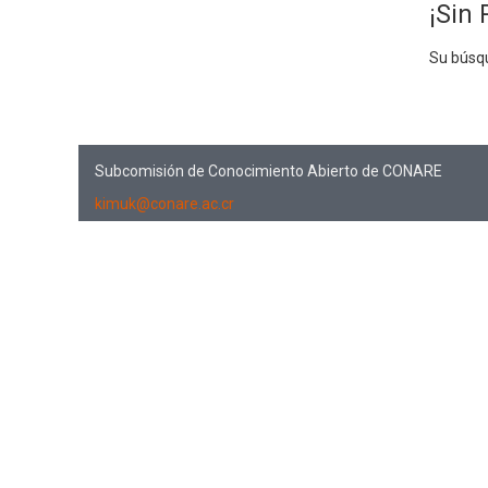
¡Sin 
Su búsq
Subcomisión de Conocimiento Abierto de CONARE
kimuk@conare.ac.cr