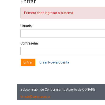
Entrar
Primero debe ingresar al sistema
Usuario:
Contraseña:
Crear Nueva Cuenta
Subcomisión de Conocimiento Abierto de CONARE
kimuk@conare.ac.cr