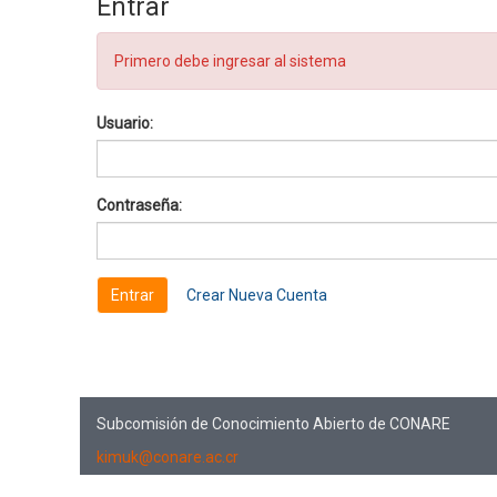
Entrar
Primero debe ingresar al sistema
Usuario:
Contraseña:
Crear Nueva Cuenta
Subcomisión de Conocimiento Abierto de CONARE
kimuk@conare.ac.cr