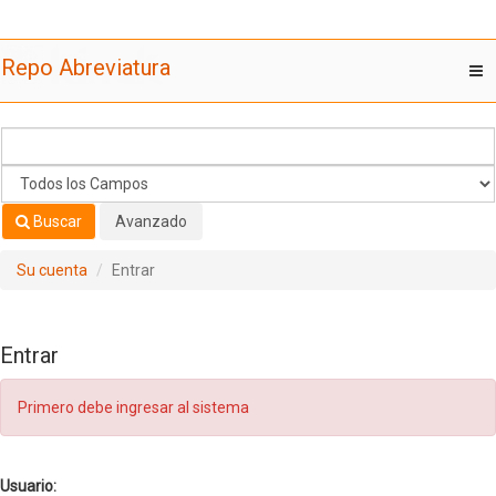
Saltar al contenido
Repo Abreviatura
T
nav
Buscar
Avanzado
Su cuenta
Entrar
Entrar
Primero debe ingresar al sistema
Usuario: