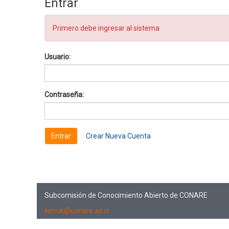
Entrar
Primero debe ingresar al sistema
Usuario:
Contraseña:
Crear Nueva Cuenta
Subcomisión de Conocimiento Abierto de CONARE
kimuk@conare.ac.cr