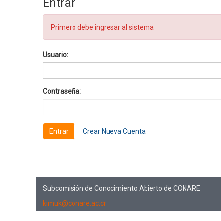
Entrar
Primero debe ingresar al sistema
Usuario:
Contraseña:
Crear Nueva Cuenta
Subcomisión de Conocimiento Abierto de CONARE
kimuk@conare.ac.cr