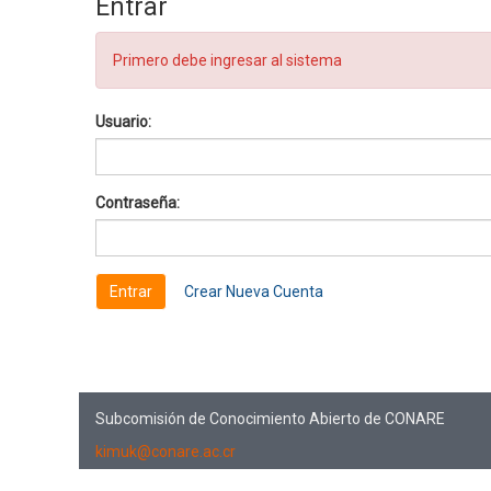
Entrar
Primero debe ingresar al sistema
Usuario:
Contraseña:
Crear Nueva Cuenta
Subcomisión de Conocimiento Abierto de CONARE
kimuk@conare.ac.cr