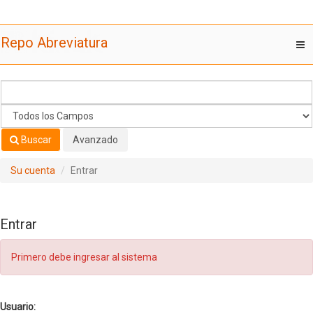
Saltar al contenido
Repo Abreviatura
T
nav
Buscar
Avanzado
Su cuenta
Entrar
Entrar
Primero debe ingresar al sistema
Usuario: