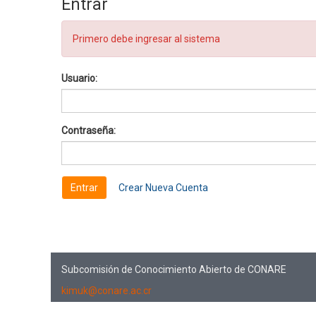
Entrar
Primero debe ingresar al sistema
Usuario:
Contraseña:
Crear Nueva Cuenta
Subcomisión de Conocimiento Abierto de CONARE
kimuk@conare.ac.cr