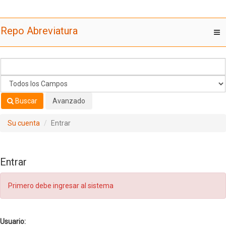
Saltar al contenido
Repo Abreviatura
T
nav
Buscar
Avanzado
Su cuenta
Entrar
Entrar
Primero debe ingresar al sistema
Usuario: