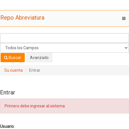
Saltar al contenido
Repo Abreviatura
T
nav
Buscar
Avanzado
Su cuenta
Entrar
Entrar
Primero debe ingresar al sistema
Usuario: