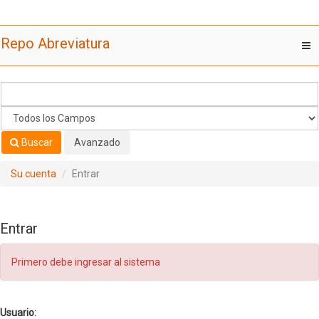
Saltar al contenido
Repo Abreviatura
T
nav
Buscar
Avanzado
Su cuenta
Entrar
Entrar
Primero debe ingresar al sistema
Usuario: