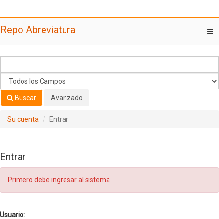
Saltar al contenido
Repo Abreviatura
T
nav
Buscar
Avanzado
Su cuenta
Entrar
Entrar
Primero debe ingresar al sistema
Usuario: