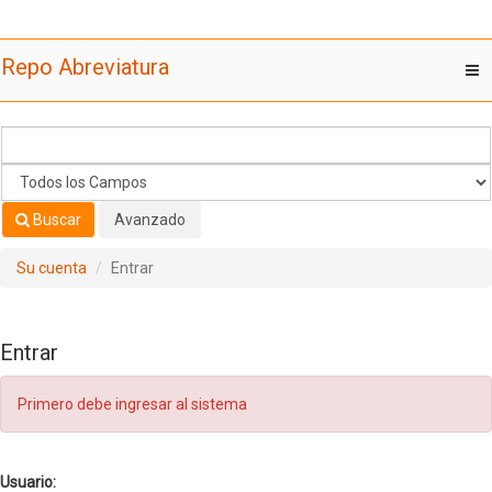
Saltar al contenido
Repo Abreviatura
T
nav
Buscar
Avanzado
Su cuenta
Entrar
Entrar
Primero debe ingresar al sistema
Usuario: