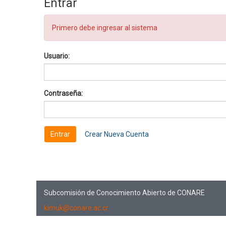
Entrar
Primero debe ingresar al sistema
Usuario:
Contraseña:
Crear Nueva Cuenta
Subcomisión de Conocimiento Abierto de CONARE
kimuk@conare.ac.cr