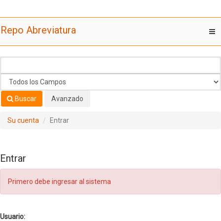
Saltar al contenido
Repo Abreviatura
T
nav
Buscar
Avanzado
Su cuenta
Entrar
Entrar
Primero debe ingresar al sistema
Usuario: