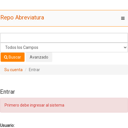
Saltar al contenido
Repo Abreviatura
T
nav
Buscar
Avanzado
Su cuenta
Entrar
Entrar
Primero debe ingresar al sistema
Usuario: