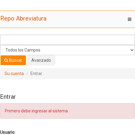
Saltar al contenido
Repo Abreviatura
T
nav
Buscar
Avanzado
Su cuenta
Entrar
Entrar
Primero debe ingresar al sistema
Usuario: