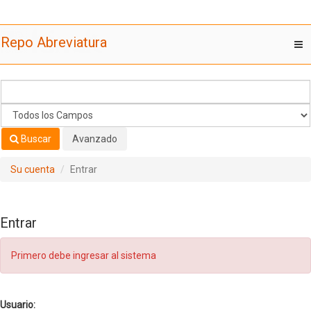
Saltar al contenido
Repo Abreviatura
T
nav
Buscar
Avanzado
Su cuenta
Entrar
Entrar
Primero debe ingresar al sistema
Usuario: