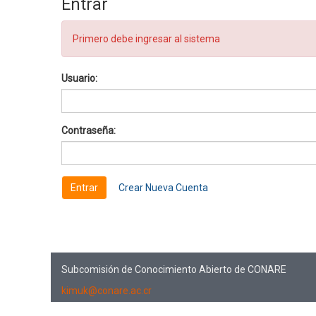
Entrar
Primero debe ingresar al sistema
Usuario:
Contraseña:
Crear Nueva Cuenta
Subcomisión de Conocimiento Abierto de CONARE
kimuk@conare.ac.cr